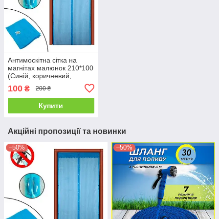
Антимоскітна сітка на
магнітах малюнок 210*100
(Синій, коричневий,
чориний)
100
₴
200 ₴
Купити
Акційні пропозиції та новинки
–50%
–50%