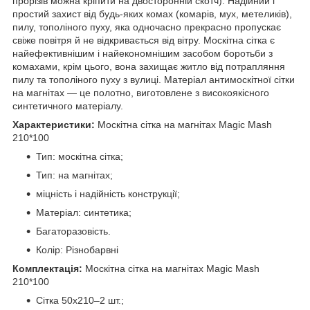
прорізів можна кріпити на двосторонній скотч). Надійний і
простий захист від будь-яких комах (комарів, мух, метеликів),
пилу, тополіного пуху, яка одночасно прекрасно пропускає
свіже повітря й не відкривається від вітру. Москітна сітка є
найефективнішим і найекономнішим засобом боротьби з
комахами, крім цього, вона захищає житло від потрапляння
пилу та тополіного пуху з вулиці. Матеріал антимоскітної сітки
на магнітах — це полотно, виготовлене з високоякісного
синтетичного матеріалу.
Характеристики:
Москітна сітка на магнітах Magic Mash
210*100
Тип: москітна сітка;
Тип: на магнітах;
міцність і надійність конструкції;
Матеріал: синтетика;
Багаторазовість.
Колір: Різнобарвні
Комплектація:
Москітна сітка на магнітах Magic Mash
210*100
Сітка 50х210–2 шт.;