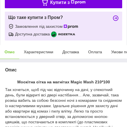
Купити з
Що таке купити з Пром?
Замовлення під захистом
Доступна доставка
Опис
Характеристики
Доставка
Оплата
Умови п
Опис
Москітна сітка на магнітах Magic Mash 210*100
Так хочеться, щоб під час відпочинку на дачі, у спекотний
день, були відкриті всі двері настібання... Але, зазвичай, така
розкіш вабить за собою безсонні ночі з комарами та сніданком
із настирливими мухами. Ідеальне рішення для захисту дачі
або квартири від комах і пилу влітку. Легко та просто
встановлюється у дверний отвір, за допомогою кнопок-
цвяшків, що постачаються в комплекті (до пластикових