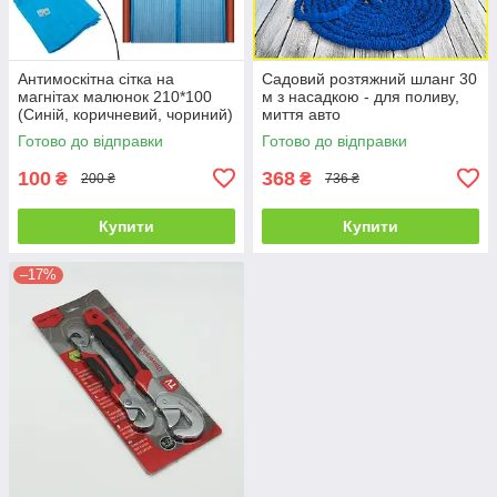
Антимоскітна сітка на
Садовий розтяжний шланг 30
магнітах малюнок 210*100
м з насадкою - для поливу,
(Синій, коричневий, чориний)
миття авто
Готово до відправки
Готово до відправки
100
368
₴
₴
200 ₴
736 ₴
Купити
Купити
–17%