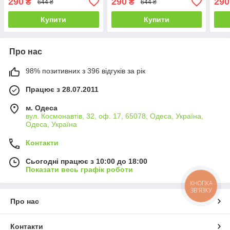
290
290
290
₴
₴
644 ₴
644 ₴
см
см
см
Купити
Купити
Про нас
98% позитивних з 396 відгуків за рік
Працює з 28.07.2011
м. Одеса
вул. Космонавтів, 32, оф. 17, 65078, Одеса, Україна,
Одеса, Україна
Контакти
Сьогодні працює з 10:00 до 18:00
Показати весь графік роботи
КНОПКА
ЗВ'ЯЗКУ
Про нас
Контакти