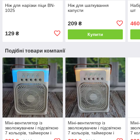
Ніж для нарізки піци BN-
Ніж для шаткування
Набі
1025
капусти
шт
209
460
₴
129
₴
Купити
Подібні товари компанії
Міні-вентилятор із
Міні-вентилятор із
Міні
зволожувачем і підсвіткою
зволожувачем і підсвіткою
звол
7 кольорів, таймером і
7 кольорів, таймером і
7 ко
USB-живленням 23×18×7
USB-живленням 23×18×7
USB