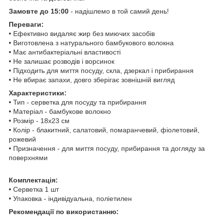
Замовте до 15:00
- надішлемо в той самий день!
Переваги:
• Ефективно видаляє жир без миючих засобів
• Виготовлена з натурального бамбукового волокна
• Має антибактеріальні властивості
• Не залишає розводів і ворсинок
• Підходить для миття посуду, скла, дзеркал і прибирання
• Не вбирає запахи, довго зберігає зовнішній вигляд
Характеристики:
• Тип - серветка для посуду та прибирання
• Матеріал - бамбукове волокно
• Розмір - 18x23 см
• Колір - блакитний, салатовий, помаранчевий, фіолетовий,
рожевий
• Призначення - для миття посуду, прибирання та догляду за
поверхнями
Комплектація:
• Серветка 1 шт
• Упаковка - індивідуальна, поліетилен
Рекомендації по використанню: