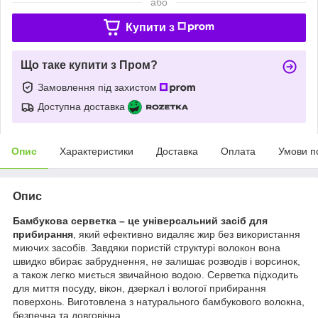
або
Купити з
Що таке купити з Пром?
Замовлення під захистом
Доступна доставка
Опис
Характеристики
Доставка
Оплата
Умови п
Опис
Бамбукова серветка – це універсальний засіб для
прибирання
, який ефективно видаляє жир без використання
миючих засобів. Завдяки пористій структурі волокон вона
швидко вбирає забруднення, не залишає розводів і ворсинок,
а також легко миється звичайною водою. Серветка підходить
для миття посуду, вікон, дзеркал і вологої прибирання
поверхонь. Виготовлена з натурального бамбукового волокна,
безпечна та довговічна.