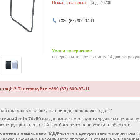
Немає в наявності
Код:
46709
+380 (67) 600-97-11
повернення товару протягом 14 днів
за раху
ьтація? Телефонуйте:+380 (67) 600-97-11
ий стіл для відпочинку на природі, риболовлі чи дачі?
стичний стіл 70х50 см
допоможе організувати зручне місце для прий
конструкції та невеликій вазі його легко перевозити та зберігати.
товлена з ламінованої МДФ-плити з декоративним покриттям
пі
 Каркас виконаний з алюмінієвого профілю, а сталеві ніжки забезпеч