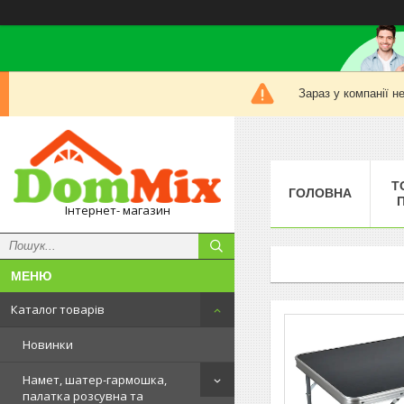
Зараз у компанії н
Т
ГОЛОВНА
Інтернет- магазин
Каталог товарів
Новинки
Намет, шатер-гармошка,
палатка розсувна та