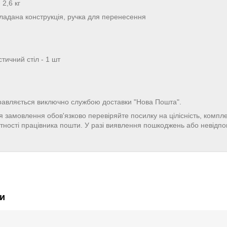
 2,6 кг
кладана конструкція, ручка для перенесення
тичний стіл - 1 шт
равляється виключно службою доставки "Нова Пошта".
 замовлення обов'язково перевіряйте посилку на цілісність, компле
утності працівника пошти. У разі виявлення пошкоджень або невідпов
и