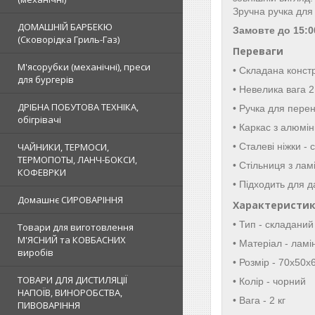
Зручна ручка дл
ДОМАШНІЙ БАРБЕКЮ
Замовте до 15:0
(Сковорідка Гриль-Газ)
Переваги
М'ясорубки (механічні), преси
• Складана конст
для бургерів
• Невелика вага 2
ДРІБНА ПОБУТОВА ТЕХНІКА,
• Ручка для пере
обігрівачі
• Каркас з алюмін
ЧАЙНИКИ, ТЕРМОСИ,
• Сталеві ніжки - 
ТЕРМОПОТЫ, ЛАНЧ-БОКСИ,
• Стільниця з ла
КОФЕВРКИ
• Підходить для да
Домашнє СИРОВАРІННЯ
Характеристи
• Тип - складани
Товари для виготовлення
М'ЯСНИЙ та КОВБАСНИХ
• Матеріал - лам
виробів
• Розмір - 70х50х
ТОВАРИ ДЛЯ ДИСТИЛЯЦІЇ
• Колір - чорний
НАПОЇВ, ВИНОРОБСТВА,
• Вага - 2 кг
ПИВОВАРІННЯ