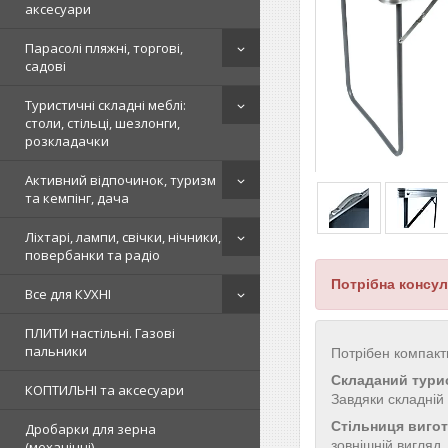
аксесуари
Парасолі пляжні, торгові,
садові
Туристичні складні меблі:
столи, стільці, шезлонги,
розкладачки
Активний відпочинок, туризм
та кемпінг, дача
Ліхтарі, лампи, свічки, нічники,
повербанки та радіо
Потрібна консул
Все для КУХНІ
ПЛИТИ настільні. Газові
пальники
Потрібен компактн
Складаний тури
КОПТИЛЬНІ та аксесуари
Завдяки складній 
Стільниця виго
Дробарки для зерна
зовнішній вигляд.
(механічні)