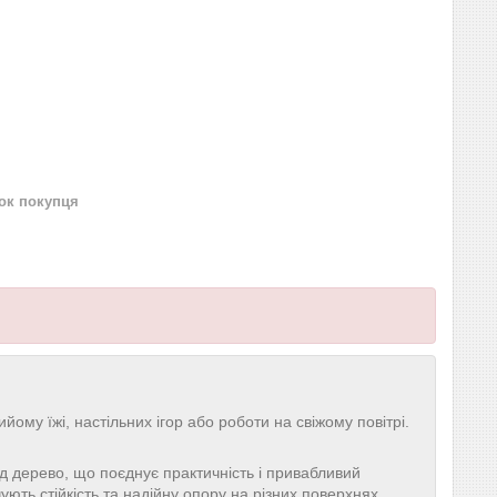
нок покупця
ому їжі, настільних ігор або роботи на свіжому повітрі.
д дерево, що поєднує практичність і привабливий
ують стійкість та надійну опору на різних поверхнях.