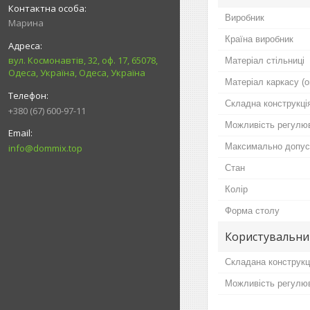
Виробник
Марина
Країна виробник
вул. Космонавтів, 32, оф. 17, 65078,
Матеріал стільниці
Одеса, Україна, Одеса, Україна
Матеріал каркасу (о
Складна конструкція
+380 (67) 600-97-11
Можливість регулюв
Максимально допус
info@dommix.top
Стан
Колір
Форма столу
Користувальни
Складана конструкці
Можливість регулюв