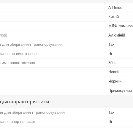
А-Плюс
Китай
МДФ ламінов
пор)
Алюміній
 для зберігання і транспортування
Так
ання по висоті опор
Ні
тиме навантаження
30 кг
Новий
Чорний
Прямокутний
цькі характеристики
я для зберігання і транспортування
Так
ання опор по висоті
Ні