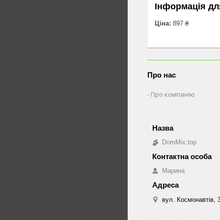
Інформація дл
Ціна:
897 ₴
Про нас
Про компанію
DomMix.top
Марина
вул. Космонавтів, 