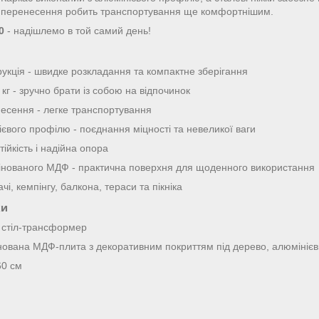
я перенесення робить транспортування ще комфортнішим.
0
- надішлемо в той самий день!
рукція - швидке розкладання та компактне зберігання
 кг - зручно брати із собою на відпочинок
несення - легке транспортування
ієвого профілю - поєднання міцності та невеликої ваги
стійкість і надійна опора
мінованого МДФ - практична поверхня для щоденного використання
чі, кемпінгу, балкона, тераси та пікніка
ки
й стіл-трансформер
інована МДФ-плита з декоративним покриттям під дерево, алюмінієви
60 см