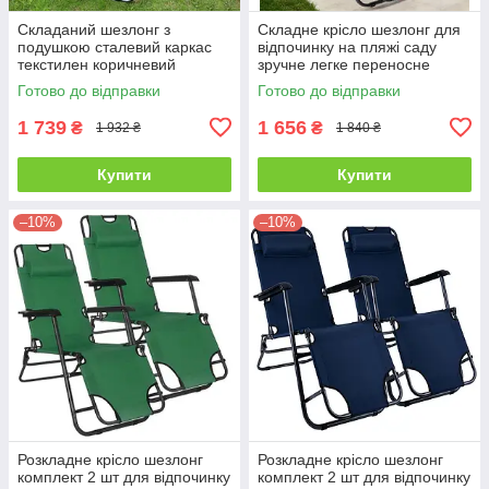
Складаний шезлонг з
Складне крісло шезлонг для
подушкою сталевий каркас
відпочинку на пляжі саду
текстилен коричневий
зручне легке переносне
Готово до відправки
Готово до відправки
1 739
1 656
₴
₴
1 932 ₴
1 840 ₴
Купити
Купити
–10%
–10%
Розкладне крісло шезлонг
Розкладне крісло шезлонг
комплект 2 шт для відпочинку
комплект 2 шт для відпочинку