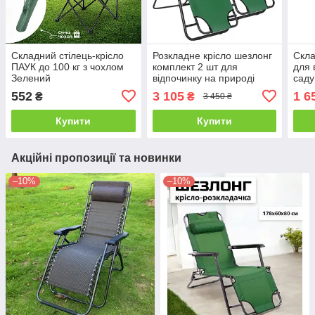
Складний стілець-крісло
Розкладне крісло шезлонг
Скла
ПАУК до 100 кг з чохлом
комплект 2 шт для
для 
Зелений
відпочинку на природі
саду
саду пляжу
пер
552
3 105
1 6
₴
₴
3 450 ₴
Купити
Купити
Акційні пропозиції та новинки
–10%
–10%