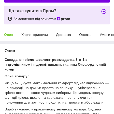
Що таке купити з Пром?
Замовлення під захистом
Опис
Характеристики
Доставка
Оплата
Умови п
Опис
Складане крісло-шезлонг-розкладачка 3-в-1 з
підголівником і підлокітниками, тканина Оксфорд, синій
колір
Опис товару:
Якщо ви цінуєте максимальний комфорт під час відпочинку —
на природі, на дачі чи просто на сонечку — універсальне
крісло-шезлонг стане чудовим вибором. Ця модель поєднує
функції крісла, шезлонга та лежака, пропонуючи три
положення для зручності: сидячи, напівлежачи або лежачи.
Виріб виконано у практичному зеленому кольорі. Сидіння
виготовлено з міцної тканини Оксфорд з покриттям PVC —