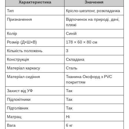
Характеристика
Значення
Тип
Крісло-шезлонг, розкладачка
Призначення
Відпочинок на природі, дачі,
пляжі
Колір
Синій
Розмір (Д×Ш×В)
178 × 60 × 80 см
Кількість положень
3
Конструкція
Складана
Матеріал каркасу
Сталь
Матеріал сидіння
Тканина Оксфорд з PVC
покриттям
Захист від УФ
Так
Підлокітники
Так
Підголівник
Так
Матрац
Ні
Вага
6 кг