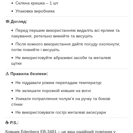
Скляна кришка – 1 шт
Упаковка виробника
🧼 Догляд:
Перед першим використанням видаліть всі ярлики та
пакування, ретельно вимийте та висушіть
Після кожного використання дайте посуду охолонути,
потім помийте і висушіть
Не використовуйте абразивні засоби та металеві
щітки
⚠ Правила безпеки:
Не піддавати різким перепадам температур
Не залишати порожній ковшик на вогні
Уникати потрапляння полум’я на ручку та бокові
стінки
Не використовувати гострі металеві аксесуари
☕ P.S.:
Ковшик Edenberg EB-3481 – це ваш надійний помічник у