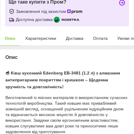
Що таке купити з Пром?
Замовлення під захистом
Доступна доставка
Опис
Характеристики
Доставка
Оплата
Умови п
Опис
🥣 Ківш кухонний Edenberg EB-3481 (1.2 л) з алмазним
антипригарним покриттям і кришкою
– Щоденна
зручність та довговічність!
Виготовлений із якісних матеріалів із використанням сучасних
технологій виробництва. Такий ковшик має привабливий
зовнішній вигляд, оснащений ущільненим індукційним дном
та відзначається високою міцністю й довговічністю у
використанні. Завдяки своїм ергономічним властивостям,
ковшик слугуватиме вам довгі роки та приноситиме лише
задоволення від приготування.