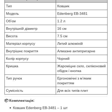
Тип
Ковшик
Модель
Edenberg EB-3481
Об’єм
1.2 л
Внутрішній діаметр
16 см
Висота
7.5 см
Матеріал корпусу
Литий алюміній
Внутрішнє покриття
Алмазне антипригарне
Колір корпусу
Чорний
Кришка
Жароміцне скло, силіконовий
обідок і кнопка
Тип ручок
Ергономічні з м’яким
покриттям
Сумісність
Для всіх типів плит
📦 Комплектація:
Ковшик Edenberg EB-3481 – 1 шт