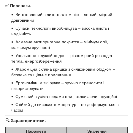
✅ Переваги:
Виготовлений з литого алюмінію – легкий, міцний і
довговічний
Сучасні технології виробництва – висока якість і
надійність
Алмазне антипригарне покриття – мінімум олії,
максимум зручності
Ущільнене індукційне дно – рівномірний розподіл
тепла, енергозбереження
Жароміцна скляна кришка з силіконовим обідком –
безпека та щільне прилягання
Ергономічні м’які ручки – зручно переносити і
використовувати
Сумісний з усіма видами плит, включаючи індукційні
Стійкий до високих температур – не деформується з
часом
🔍 Характеристики:
Параметр
Значення