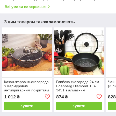
Всі умови повернення
З цим товаром також замовляють
Казан-жаровня-сковорода
Глибока сковорода 24 см
Чайн
з мармуровим
Edenberg Diamond EB-
(3 л
антипригарним покриттям
3491 з алмазним
5.5 л 33 см Edenberg EB-
антипригарним покриттям
1 012
874
828
₴
₴
8135
Купити
Купити