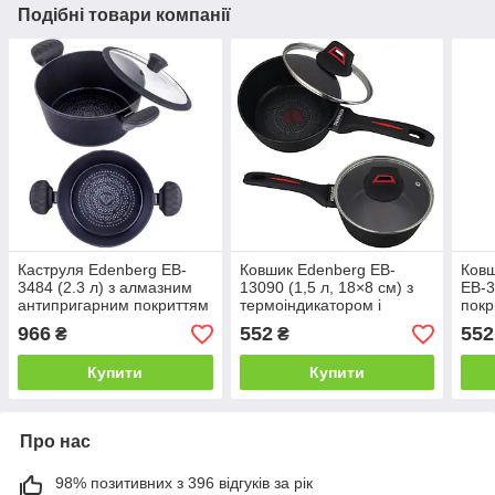
Подібні товари компанії
Каструля Edenberg EB-
Ковшик Edenberg EB-
Ковш
3484 (2.3 л) з алмазним
13090 (1,5 л, 18×8 см) з
EB-3
антипригарним покриттям
термоіндикатором і
покр
і кришкою
скляною кришкою
966
552
552
₴
₴
Купити
Купити
Про нас
98% позитивних з 396 відгуків за рік