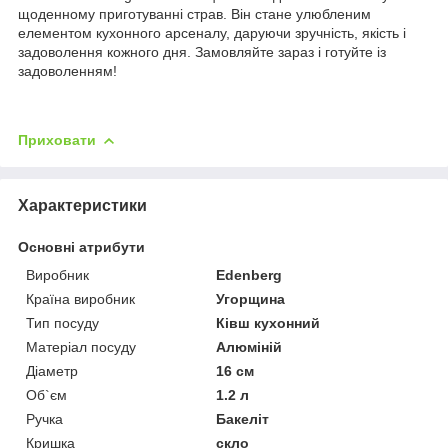
щоденному приготуванні страв. Він стане улюбленим
елементом кухонного арсеналу, даруючи зручність, якість і
задоволення кожного дня. Замовляйте зараз і готуйте із
задоволенням!
Приховати
Характеристики
Основні атрибути
Виробник
Edenberg
Країна виробник
Угорщина
Тип посуду
Ківш кухонний
Матеріал посуду
Алюміній
Діаметр
16 см
Об`єм
1.2 л
Ручка
Бакеліт
Кришка
скло