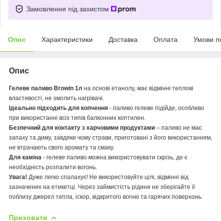
Замовлення під захистом
Опис
Характеристики
Доставка
Оплата
Умови п
Опис
Гелеве паливо Вrowin 1л
на основі етанолу, має відмінні теплові
властивості, не змолить нагрівачі.
Ідеально підходить для копчення
- паливо гелеве підійде, особливо
при використанні всіх типів балконних коптилен.
Безпечний для контакту з харчовими продуктами
– паливо не має
запаху та диму, завдяки чому страви, приготовані з його використанням,
не втрачають свого аромату та смаку.
Для каміна
- гелеве паливо можна використовувати скрізь, де є
необхідність розпалити вогонь.
Увага!
Дуже легко спалахує! Не використовуйте цілі, відмінні від
зазначених на етикетці. Через займистість рідини не зберігайте її
поблизу джерел тепла, іскор, відкритого вогню та гарячих поверхонь.
Приховати