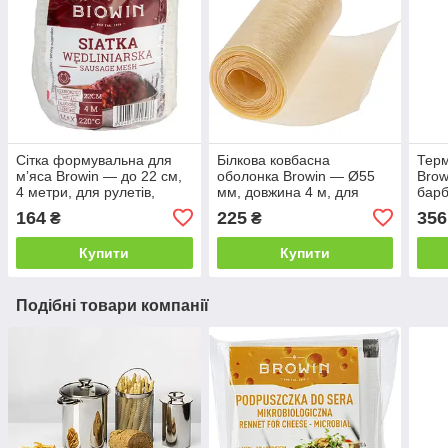
Сітка формувальна для
Білкова ковбасна
Терм
мʼяса Browin — до 22 см,
оболонка Browin — Ø55
Brow
4 метри, для рулетів,
мм, довжина 4 м, для
барб
ковбас і копченостей
варених і копчених ковбас
різь
164
225
356
₴
₴
Купити
Купити
Подібні товари компанії