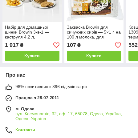
Набір для домашньої
Закваска Browin для
Ковш
шинки Browin 3-в-1 —
сичужних сирів — 5×1 г, на
1309
каструля 4,2 л,
100 л молока, для
терм
шинчинниця 1,5 кг,
коров’ячого, козячого та
скл
1 917
107
552
₴
₴
мініфритюрниця з ситом
соєвого молока
Купити
Купити
Про нас
98% позитивних з 396 відгуків за рік
Працює з 28.07.2011
м. Одеса
вул. Космонавтів, 32, оф. 17, 65078, Одеса, Україна,
Одеса, Україна
Контакти