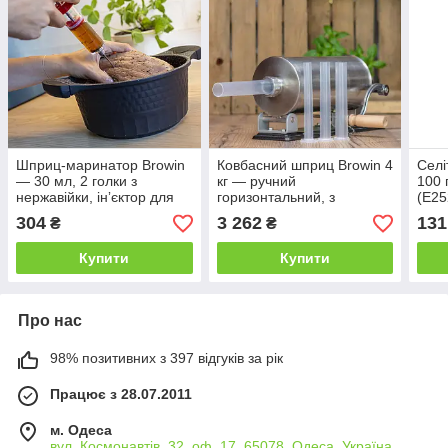
Шприц-маринатор Browin
Ковбасний шприц Browin 4
Селі
— 30 мл, 2 голки з
кг — ручний
100 
нержавійки, інʼєктор для
горизонтальний, з
(E25
засолу мʼяса
нержавіючої сталі, 4
до 3
304
3 262
131
₴
₴
насадки Ø17–29 мм
(311004)
Купити
Купити
Про нас
98% позитивних з 397 відгуків за рік
Працює з 28.07.2011
м. Одеса
вул. Космонавтів, 32, оф. 17, 65078, Одеса, Україна,