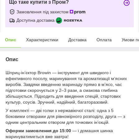
Що таке купити з Пром?
Замовлення під захистом
Доступна доставка
Опис
Характеристики
Доставка
Оплата
Умови п
Опис
Шприц-інʼєктор Browin — інструмент для швидкого і
ефективного посолу, маринування та ароматизації мʼясних
виробів. Завдяки введенню маринаду прямо в мʼясо, час
підготовки скорочується у 2–3 рази, а смакова глибина
збільшується. Підходить для введення спецій, стартових
культур, соусів. Зручний, надійний, багаторазовий.
У комплекті — дві голки з нержавіючої сталі: одна з 5
боковими отворами для рівномірного розподілу, друга — з
одним центральним отвором для точкових інʼєкцій.
Оформи замовлення до 15:00
— і домашня шинка
маринуватиметься вже завтра!