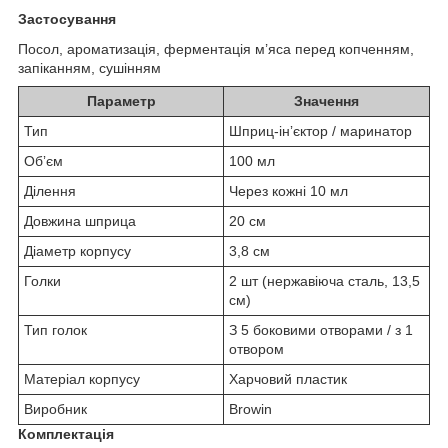
Застосування
Посол, ароматизація, ферментація м’яса перед копченням,
запіканням, сушінням
Параметр
Значення
Тип
Шприц-інʼєктор / маринатор
Обʼєм
100 мл
Ділення
Через кожні 10 мл
Довжина шприца
20 см
Діаметр корпусу
3,8 см
Голки
2 шт (нержавіюча сталь, 13,5
см)
Тип голок
З 5 боковими отворами / з 1
отвором
Матеріал корпусу
Харчовий пластик
Виробник
Browin
Комплектація