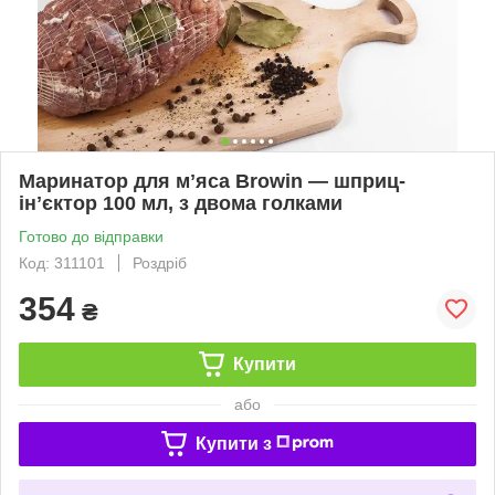
Маринатор для мʼяса Browin — шприц-
інʼєктор 100 мл, з двома голками
Готово до відправки
Код: 311101
Роздріб
354
₴
Купити
або
Купити з