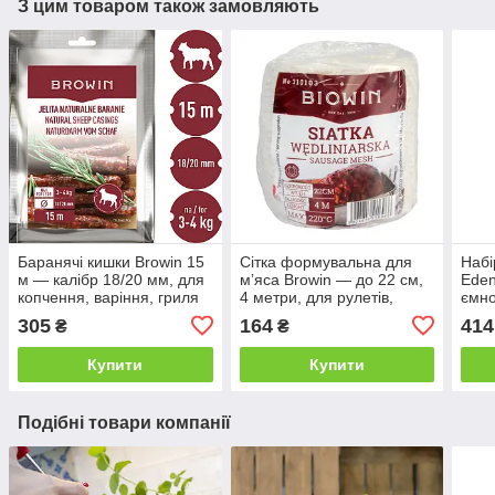
З цим товаром також замовляють
Баранячі кишки Browin 15
Сітка формувальна для
Набі
м — калібр 18/20 мм, для
мʼяса Browin — до 22 см,
Eden
копчення, варіння, гриля
4 метри, для рулетів,
ємно
та дозрівання ковбас
ковбас і копченостей
підс
305
164
414
₴
₴
Купити
Купити
Подібні товари компанії