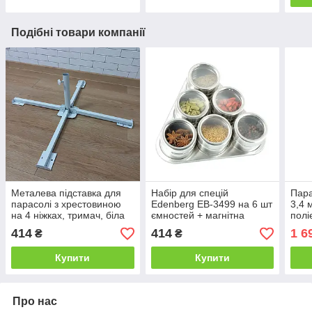
Подібні товари компанії
Металева підставка для
Набір для спецій
Пара
парасолі з хрестовиною
Edenberg EB-3499 на 6 шт
3,4 
на 4 ніжках, тримач, біла
ємностей + магнітна
полі
підставка
клап
414
414
1 6
₴
₴
Купити
Купити
Про нас