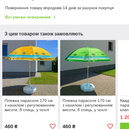
Повернення товару впродовж 14 днів за рахунок покупця
Всі умови повернення
З цим товаром також замовляють
Пляжна парасоля 170 см
Пляжна парасоля 170 см
Квад
з нахилом і регулюванням
з нахилом і регулюванням
пара
висоти, 8 спиць, у чохлі
висоти, 8 спиць, у чохлі
клап
напи
1 2
460
460
₴
₴