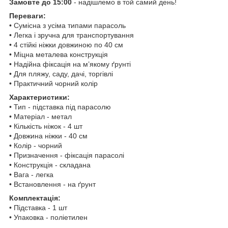
Замовте до 15:00
- надішлемо в той самий день!
Переваги:
• Сумісна з усіма типами парасоль
• Легка і зручна для транспортування
• 4 стійкі ніжки довжиною по 40 см
• Міцна металева конструкція
• Надійна фіксація на м’якому ґрунті
• Для пляжу, саду, дачі, торгівлі
• Практичний чорний колір
Характеристики:
• Тип - підставка під парасолю
• Матеріал - метал
• Кількість ніжок - 4 шт
• Довжина ніжки - 40 см
• Колір - чорний
• Призначення - фіксація парасолі
• Конструкція - складана
• Вага - легка
• Встановлення - на ґрунт
Комплектація:
• Підставка - 1 шт
• Упаковка - поліетилен