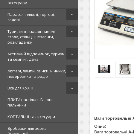
аксесуари
Парасолі пляжні, торгові,
садові
Туристичні складні меблі:
столи, стільці, шезлонги,
розкладачки
Активний відпочинок, туризм
та кемпінг, дача
Ліхтарі, лампи, свічки, нічники,
повербанки та радіо
Все для КУХНІ
ПЛИТИ настільні. Газові
пальники
КОПТИЛЬНІ та аксесуари
Ваги торговельні 
Опис:
Дробарки для зерна
Ваги торговельні
А-
(механічні)