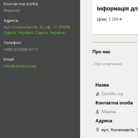
Інформація дл
Марина
Ціна:
1 104 ₴
вул. Космонавтів, 32, оф. 17, 65078,
Одеса, Україна, Одеса, Україна
+380 (67) 600-97-11
Про нас
Про компанію
info@dommix.top
DomMix.top
Марина
вул. Космонавтів, 