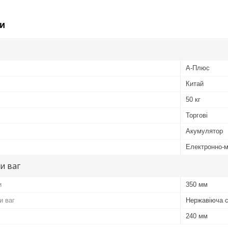
и
А-Плюс
Китай
50 кг
Торгові
Акумулятор
Електронно-м
и ваг
и
350 мм
и ваг
Нержавіюча 
240 мм