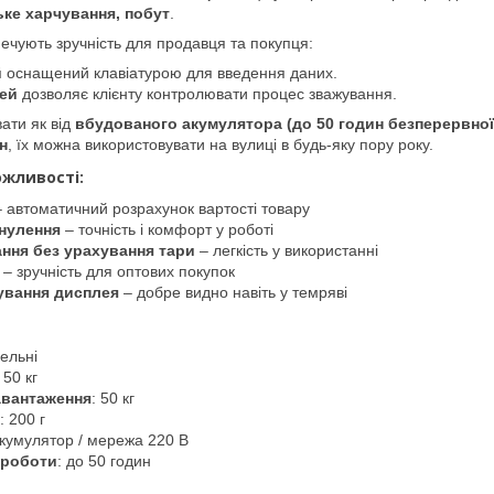
ьке харчування, побут
.
ечують зручність для продавця та покупця:
й
оснащений клавіатурою для введення даних.
ей
дозволяє клієнту контролювати процес зважування.
ати як від
вбудованого акумулятора (до 50 годин безперервної р
н
, їх можна використовувати на вулиці в будь-яку пору року.
ожливості:
 автоматичний розрахунок вартості товару
нулення
– точність і комфорт у роботі
ння без урахування тари
– легкість у використанні
– зручність для оптових покупок
ування дисплея
– добре видно навіть у темряві
вельні
 50 кг
авантаження
: 50 кг
: 200 г
акумулятор / мережа 220 В
 роботи
: до 50 годин