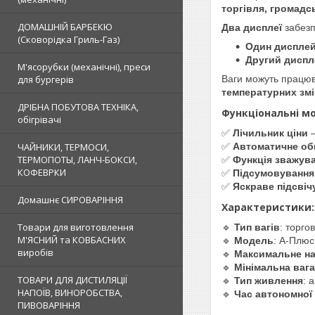
торгівля, громадс
ДОМАШНІЙ БАРБЕКЮ
Два дисплеї
забезп
(Сковорідка Гриль-Газ)
Один диспле
Другий диспл
М'ясорубки (механічні), преси
для бургерів
Ваги можуть працюв
температурних змі
ДРІБНА ПОБУТОВА ТЕХНІКА,
Функціональні м
обігрівачі
✅
Лічильник ціни
–
ЧАЙНИКИ, ТЕРМОСИ,
✅
Автоматичне об
ТЕРМОПОТЫ, ЛАНЧ-БОКСИ,
✅
Функція зважува
КОФЕВРКИ
✅
Підсумовування
✅
Яскраве підсвіч
Домашнє СИРОВАРІННЯ
Характеристики:
Товари для виготовлення
🔹
Тип вагів
: торго
М'ЯСНИЙ та КОВБАСНИХ
🔹
Модель
: А-Плюс
виробів
🔹
Максимальне н
🔹
Мінімальна вага
ТОВАРИ ДЛЯ ДИСТИЛЯЦІЇ
🔹
Тип живлення
: 
НАПОЇВ, ВИНОРОБСТВА,
🔹
Час автономної
ПИВОВАРІННЯ