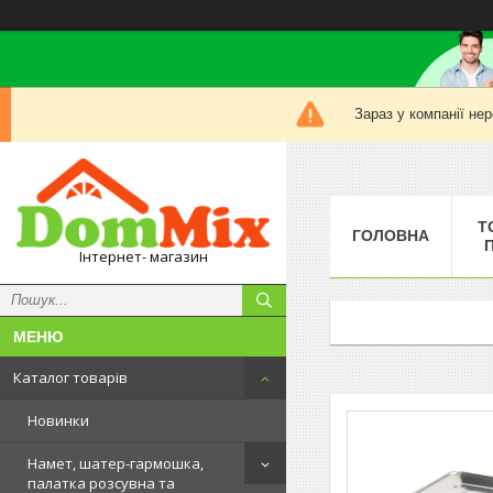
Зараз у компанії не
Т
ГОЛОВНА
Інтернет- магазин
Каталог товарів
Новинки
Намет, шатер-гармошка,
палатка розсувна та