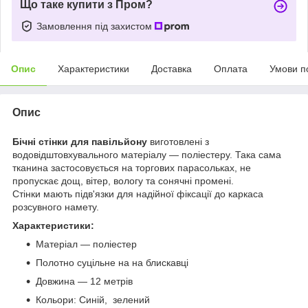
Що таке купити з Пром?
Замовлення під захистом
Опис
Характеристики
Доставка
Оплата
Умови п
Опис
Бічні стінки для павільйону
виготовлені з
водовідштовхувального матеріалу — поліестеру. Така сама
тканина застосовується на торгових парасольках, не
пропускає дощ, вітер, вологу та сонячні промені.
Стінки мають підв'язки для надійної фіксації до каркаса
розсувного намету.
Характеристики:
Матеріал — поліестер
Полотно суцільне на на блискавці
Довжина — 12 метрів
Кольори: Синій, зелений