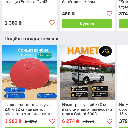
стільця (Валіза)- Синій
барбекю з віялом
"Дом
(Рум
460
874
₴
1 380
₴
Купити
Подібні товари компанії
Парасоля торгова кругла
Намет розсувний 3х6 м
Нату
2,8 м 12 спиць метал
навіс для авто тимчасовий
обол
поліестер з напиленням
гараж Oxford 600D
15 м
клапан червона
Червоний
дома
1 283
6 274
379
₴
₴
1 426 ₴
7 130 ₴
сард