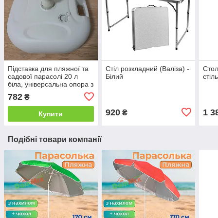
Підставка для пляжної та
Стіл розкладний (Валіза) -
Стол
садової парасолі 20 л
Білий
стіл
біла, універсальна опора з
фіксацією
782
₴
920
1 3
₴
Купити
Подібні товари компанії