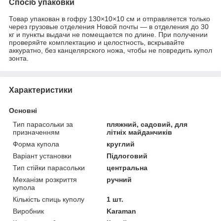
Спосіб упаковки
Товар упакован в гофру 130×10×10 см и отправляется только
через грузовые отделения Новой почты — в отделения до 30
кг и пункты выдачи не помещается по длине. При получении
проверяйте комплектацию и целостность, вскрывайте
аккуратно, без канцелярского ножа, чтобы не повредить купол
зонта.
Характеристики
Основні
Тип парасольки за
пляжний, садовий, для
призначенням
літніх майданчиків
Форма купола
круглий
Варіант установки
Підлоговий
Тип стійки парасольки
центральна
Механізм розкриття
ручний
купола
Кількість спиць куполу
1 шт.
Виробник
Karaman