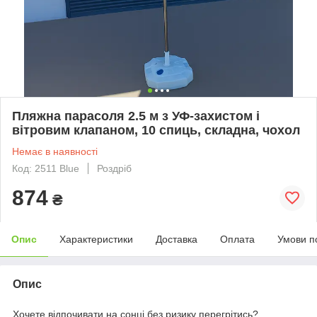
Пляжна парасоля 2.5 м з УФ-захистом і
вітровим клапаном, 10 спиць, складна, чохол
Немає в наявності
Код: 2511 Blue
Роздріб
874
₴
Опис
Характеристики
Доставка
Оплата
Умови п
Опис
Хочете відпочивати на сонці без ризику перегрітись?