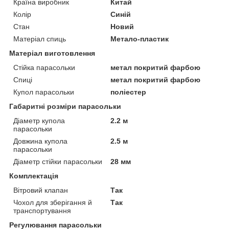
Країна виробник
Китай
Колір
Синій
Стан
Новий
Матеріал спиць
Метало-пластик
Матеріал виготовлення
Стійка парасольки
метал покритий фарбою
Спиці
метал покритий фарбою
Купол парасольки
поліестер
Габаритні розміри парасольки
Діаметр купола
2.2 м
парасольки
Довжина купола
2.5 м
парасольки
Діаметр стійки парасольки
28 мм
Комплектація
Вітровий клапан
Так
Чохол для зберігання й
Так
транспортування
Регулювання парасольки