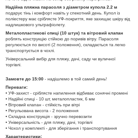
Надійна пляжна парасоля з діаметром купола 2.2 м
подарує тінь і комфорт навіть у спекотний день. Купол із
поліестеру має сріблясте УФ-покриття, яке захищає шкіру від
надлишкового ультрафіолету.
Металопластикові спиці (10 штук) та вітровий клапан
роблять конструкцію стійкою до поривів вітру. Парасоля
регулюється по висоті (2 положення), складається та легко
транспортується в чохлі.
Універсальний вибір для пляжу, дачі, саду чи вуличної
торгівлі.
Замовте до 15:00
- надішлемо в той самий день!
Переваги:
• УФ-захист - сріблясте напилення відбиває сонячні промені
• Надійні спиці - 10 шт, металопластик, 6 мм
• Вітровий клапан - стійкість при вітрі
• Регульована висота - 2 положення
• Складна конструкція - зручно перевозити
• Універсальність - для пляжу, дачі, торгівлі
• Чохол у комплекті - для зберігання і транспортування
Характеристики: