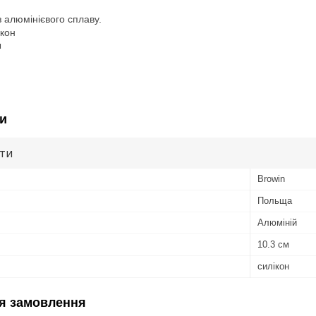
 алюмінієвого сплаву.
ікон
м
и
ути
Browin
Польща
Алюміній
10.3 cм
силікон
я замовлення