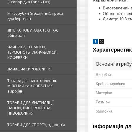
(Сковорідка Гриль-Газ)
Виготовлений з
М'ясорубки (механічні), преси
Оболонка: сил
для бургерів
Діаметр: 10,3 с
ДРІБНА ПОБУТОВА ТЕХНІКА,
обігрівачі
ЧАЙНИКИ, ТЕРМОСИ,
Характеристик
ТЕРМОПОТЫ, ЛАНЧ-БОКСИ,
КОФЕВРКИ
Основні атриб
Домашнє СИРОВАРІННЯ
Виробник
Товари для виготовлення
Країна виробник
М'ЯСНИЙ та КОВБАСНИХ
виробів
Матеріал
ТОВАРИ ДЛЯ ДИСТИЛЯЦІЇ
Розміри
НАПОЇВ, ВИНОРОБСТВА,
оболонка
ПИВОВАРІННЯ
ТОВАРИ ДЛЯ СПОРТУ, здоров'я
Інформація дл