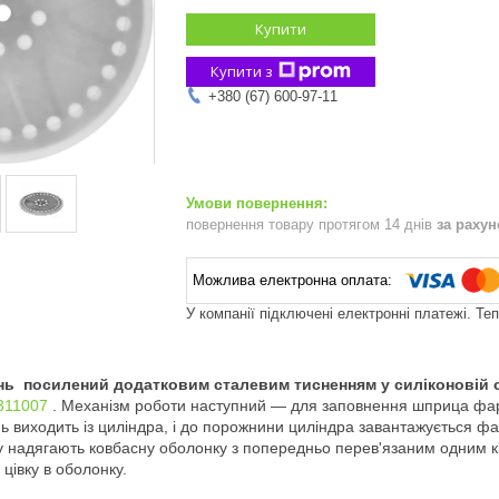
Купити
Купити з
+380 (67) 600-97-11
повернення товару протягом 14 днів
за раху
У компанії підключені електронні платежі. Те
ь посилений додатковим сталевим тисненням у силіконовій 
311007
. Механізм роботи наступний — для заповнення шприца фар
виходить із циліндра, і до порожнини циліндра завантажується фарш
у надягають ковбасну оболонку з попередньо перев'язаним одним 
цівку в оболонку.