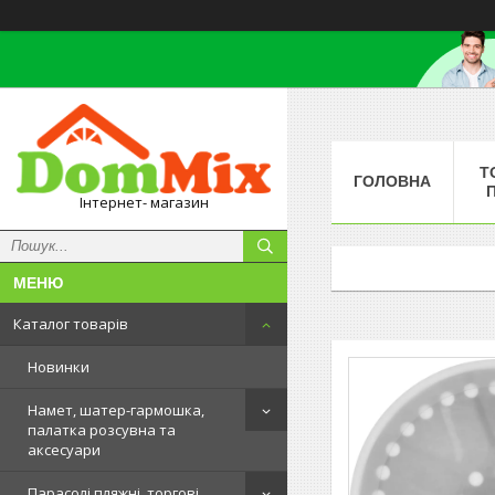
Т
ГОЛОВНА
Інтернет- магазин
Каталог товарів
Новинки
Намет, шатер-гармошка,
палатка розсувна та
аксесуари
Парасолі пляжні, торгові,