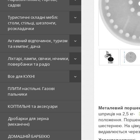
садові
Туристичні складні меблі:
столи, стільці, шезлонги,
розкладачки
Активний відпочинок, туризм
та кемпінг, дача
Ліхтарі, лампи, свічки, нічники,
повербанки та радіо
Все для КУХНІ
ПЛИТИ настільні. Газові
пальники
КОПТИЛЬНІ та аксесуари
Металевий поршен
шприців на 2,5 кг-
Дробарки для зерна
положення. Поршень 
(механічні)
шестернею. На цівк
видавлюється через 
ДОМАШНІЙ БАРБЕКЮ
Характеристики: