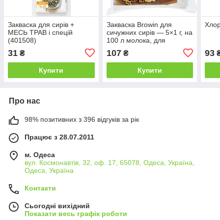
Закваска для сирів +
Закваска Browin для
Хлор
МЕСЬ ТРАВ і спецій
сичужних сирів — 5×1 г, на
(401508)
100 л молока, для
коров’ячого, козячого та
31
107
93
₴
₴
соєвого молока
Купити
Купити
Про нас
98% позитивних з 396 відгуків за рік
Працює з 28.07.2011
м. Одеса
вул. Космонавтів, 32, оф. 17, 65078, Одеса, Україна,
Одеса, Україна
Контакти
Сьогодні вихідний
Показати весь графік роботи