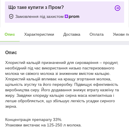
Що таке купити з Пром?
Замовлення під захистом
Опис
Характеристики
Доставка
Оплата
Умови п
Опис
Хлористий кальцій призначений для сироваріння – продукт,
необхідний під час використання низько пастеризованого
молока чи свіжого молока зі зниженим вмістом кальцію.
Хлористий кальцій впливає на кращу згортання молока,
щільність згустку та його переробку. Підвищує ефективність
виробництва сиру. Його додавання знижує втрату казеїну та
жиру. Завдяки хлориду кальцію сирна маса компактніша і
легше обробляється, що збільшує легкість усадки сирного
зерна.
Концентрація препарату 33%.
Упаковки вистачає на 125-250 л молока.