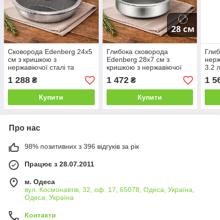
Сковорода Edenberg 24х5
Глибока сковорода
Глиб
см з кришкою з
Edenberg 28х7 см з
нерж
нержавіючої сталі та
кришкою з нержавіючої
3.2 
стільниковим
сталі та стільниковим
1 288
1 472
1 5
₴
₴
антипригарним покриттям
антипригарним покриттям
EB-13058
EB-13063
Купити
Купити
Про нас
98% позитивних з 396 відгуків за рік
Працює з 28.07.2011
м. Одеса
вул. Космонавтів, 32, оф. 17, 65078, Одеса, Україна,
Одеса, Україна
Контакти