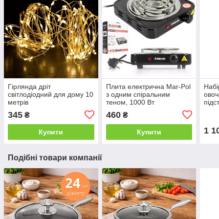
Гірлянда дріт
Плита електрична Mar-Pol
Набі
світлодіодний для дому 10
з одним спіральним
овоч
метрів
теном, 1000 Вт
підс
Eden
345
460
₴
₴
1 1
Купити
Купити
Подібні товари компанії