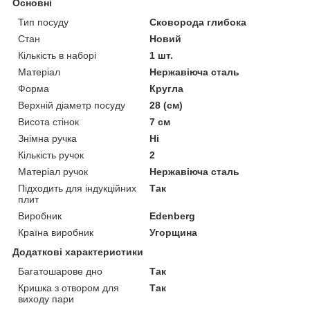
Основні
Тип посуду
Сковорода глибока
Стан
Новий
Кількість в наборі
1 шт.
Матеріал
Нержавіюча сталь
Форма
Кругла
Верхній діаметр посуду
28 (см)
Висота стінок
7 см
Знімна ручка
Ні
Кількість ручок
2
Матеріал ручок
Нержавіюча сталь
Підходить для індукційних
Так
плит
Виробник
Edenberg
Країна виробник
Угорщина
Додаткові характеристики
Багатошарове дно
Так
Кришка з отвором для
Так
виходу пари