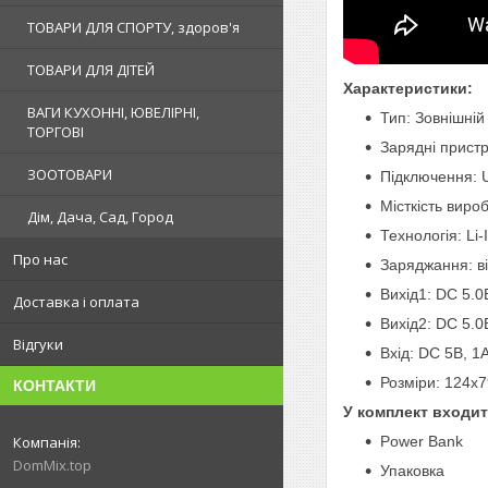
ТОВАРИ ДЛЯ СПОРТУ, здоров'я
ТОВАРИ ДЛЯ ДІТЕЙ
Характеристики:
ВАГИ КУХОННІ, ЮВЕЛІРНІ,
Тип: Зовнішні
ТОРГОВІ
Зарядні пристр
ЗООТОВАРИ
Підключення: 
Місткість виро
Дім, Дача, Сад, Город
Технологія: Li-
Про нас
Заряджання: в
Вихід1: DC 5.0
Доставка і оплата
Вихід2: DC 5.0
Відгуки
Вхід: DC 5В, 1
Розміри: 124х
КОНТАКТИ
У комплект входит
Power Bank
DomMix.top
Упаковка