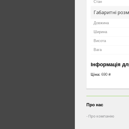
Стан
Габаритні розм
Довжина
Ширина
Висота
Вага
Інформація дл
Ціна:
690 ₴
Про нас
Про компанію