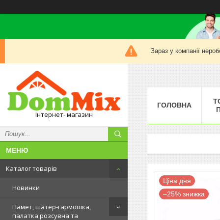
Зараз у компанії нероб
Т
ГОЛОВНА
Інтернет- магазин
Каталог товарів
Ціна дня
Новинки
–25%
Намет, шатер-гармошка,
палатка розсувна та