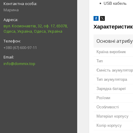
USB кабель
Марина
вул. Космонавтів, 32, оф. 17, 65078,
Характеристик
Одеса, Україна, Одеса, Україна
Основні атриб
+380 (67) 600-97-11
Країна виробник
Тип
info@dommix.top
Ємність акумулято
Тип акумулятора
Зарядка батареї
Роз'єми
Особливості
Матеріал корпусу
Колір корпусу