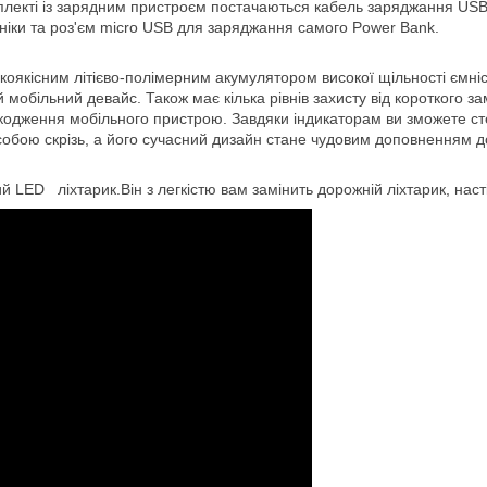
омплекті із зарядним пристроєм постачаються кабель заряджання US
ніки та роз'єм micro USB для заряджання самого Power Bank.
оякісним літієво-полімерним акумулятором високої щільності ємніст
мобільний девайс. Також має кілька рівнів захисту від короткого з
дження мобільного пристрою. Завдяки індикаторам ви зможете стеж
собою скрізь, а його сучасний дизайн стане чудовим доповненням д
й LED ліхтарик.Він з легкістю вам замінить дорожній ліхтарик, наст