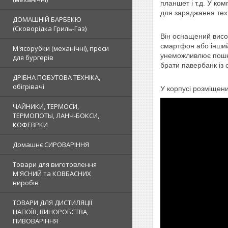
планшет і т.д. У к
для заряджання тех
ДОМАШНІЙ БАРБЕКЮ
(Сковорідка Гриль-Газ)
Він оснащений висок
смартфон або інший 
М'ясорубки (механічні), преси
унеможливлює пошко
для бургерів
брати павербанк із 
ДРІБНА ПОБУТОВА ТЕХНІКА,
обігрівачі
У корпусі розміщени
ЧАЙНИКИ, ТЕРМОСИ,
ТЕРМОПОТЫ, ЛАНЧ-БОКСИ,
КОФЕВРКИ
Домашнє СИРОВАРІННЯ
Товари для виготовлення
М'ЯСНИЙ та КОВБАСНИХ
виробів
ТОВАРИ ДЛЯ ДИСТИЛЯЦІЇ
НАПОЇВ, ВИНОРОБСТВА,
ПИВОВАРІННЯ