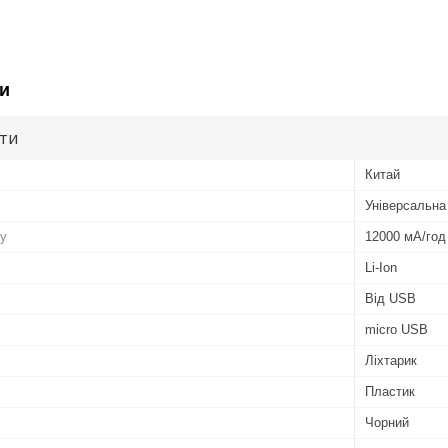
и
ути
Китай
Універсальна
ру
12000 мА/год
Li-Ion
Від USB
micro USB
Ліхтарик
Пластик
Чорний