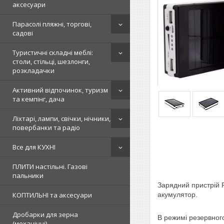
аксесуари
Парасолі пляжні, торгові,
садові
Туристичні складні меблі:
столи, стільці, шезлонги,
розкладачки
Активний відпочинок, туризм
та кемпінг, дача
Ліхтарі, лампи, свічки, нічники,
повербанки та радіо
Все для КУХНІ
ПЛИТИ настільні. Газові
пальники
Зарядний пристрій P
КОПТИЛЬНІ та аксесуари
акумулятор.
Дробарки для зерна
В режимі резервного
(механічні)