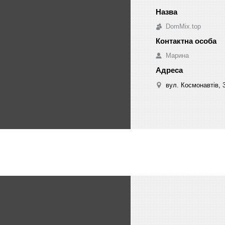
DomMix.top
Марина
вул. Космонавтів, 