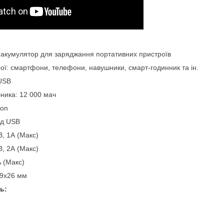
й акумулятор для заряджання портативних пристроїв
ої: смартфони, телефони, навушники, смарт-годинник та ін.
USB
бника: 12 000 мач
Ion
ід USB
В, 1А (Макс)
В, 2А (Макс)
А (Макс)
79х26 мм
ь: