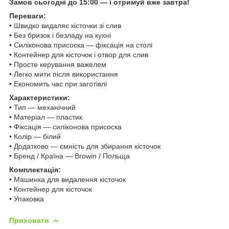
Замов сьогодні до 15:00 — і отримуй вже завтра!
Переваги:
• Швидко видаляє кісточки зі слив
• Без бризок і безладу на кухні
• Силіконова присоска — фіксація на столі
• Контейнер для кісточок і отвор для слив
• Просте керування важелем
• Легко мити після використання
• Економить час при заготівлі
Характеристики:
• Тип — механічний
• Матеріал — пластик
• Фіксація — силіконова присоска
• Колір — білий
• Додатково — ємність для збирання кісточок
• Бренд / Країна — Browin / Польща
Комплектація:
• Машинка для видалення кісточок
• Контейнер для кісточок
• Упаковка
Приховати