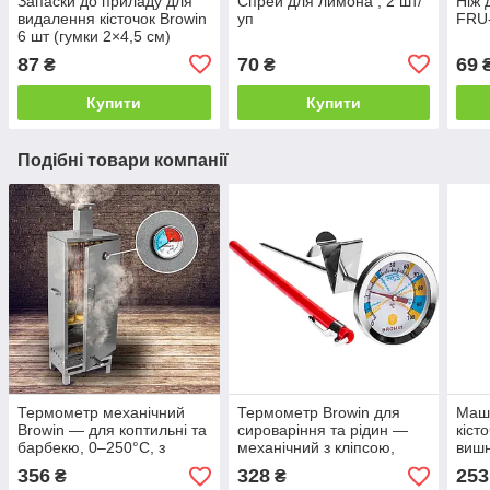
Запаски до приладу для
Спрей для лимона , 2 шт/
Ніж 
видалення кісточок Browin
уп
FRU
6 шт (гумки 2×4,5 см)
87
70
69
₴
₴
Купити
Купити
Подібні товари компанії
Термометр механічний
Термометр Browin для
Маш
Browin — для коптильні та
сироваріння та рідин —
кіст
барбекю, 0–250°C, з
механічний з кліпсою,
вишн
різьбленням, зонд 6 см
Ø5,4 см, 0–100 °C
кон
356
328
253
₴
₴
(102501)