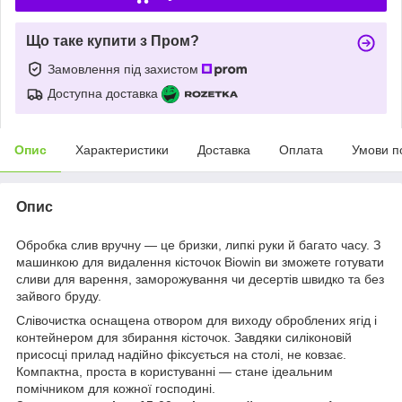
Що таке купити з Пром?
Замовлення під захистом
Доступна доставка
Опис
Характеристики
Доставка
Оплата
Умови п
Опис
Обробка слив вручну — це бризки, липкі руки й багато часу. З
машинкою для видалення кісточок Biowin ви зможете готувати
сливи для варення, заморожування чи десертів швидко та без
зайвого бруду.
Слівочистка оснащена отвором для виходу оброблених ягід і
контейнером для збирання кісточок. Завдяки силіконовій
присосці прилад надійно фіксується на столі, не ковзає.
Компактна, проста в користуванні — стане ідеальним
помічником для кожної господині.