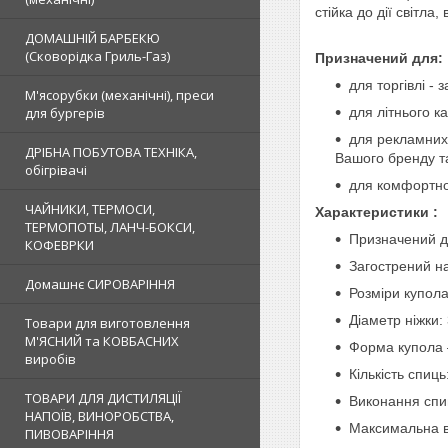
стійка до дії світла,
ДОМАШНІЙ БАРБЕКЮ
(Сковорідка Гриль-Газ)
Призначений для:
для торгівлі -
М'ясорубки (механічні), преси
для бургерів
для літнього к
для рекламних 
ДРІБНА ПОБУТОВА ТЕХНІКА,
Вашого бренду т
обігрівачі
для комфортног
ЧАЙНИКИ, ТЕРМОСИ,
Характеристики :
ТЕРМОПОТЫ, ЛАНЧ-БОКСИ,
Призначений дл
КОФЕВРКИ
Загострений на
Домашнє СИРОВАРІННЯ
Розміри купола
Діаметр ніжки: 
Товари для виготовлення
М'ЯСНИЙ та КОВБАСНИХ
Форма купола 
виробів
Кількість спиць
ТОВАРИ ДЛЯ ДИСТИЛЯЦІЇ
Виконання спи
НАПОЇВ, ВИНОРОБСТВА,
Максимальна в
ПИВОВАРІННЯ