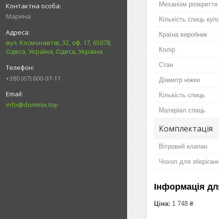
Механізм розкриття
Марина
Кількість спиць куп
Країна виробник
вул. Космонавтів, 32, оф. 17, 65078,
Колір
Одеса, Україна, Одеса, Україна
Стан
+380 (67) 600-97-11
Діаметр ніжки
Кількість спиць
info@dommix.top
Матеріал спиць
Комплектація
Вітровий клапан
Чохол для зберіган
Інформація дл
Ціна:
1 748 ₴