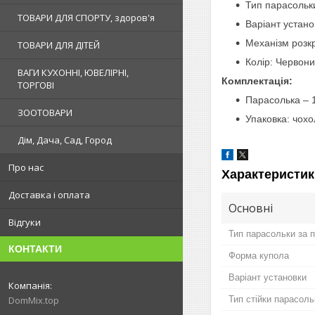
Тип парасольк
ТОВАРИ ДЛЯ СПОРТУ, здоров'я
Варіант устано
Механізм розкр
ТОВАРИ ДЛЯ ДІТЕЙ
Колір: Червони
ВАГИ КУХОННІ, ЮВЕЛІРНІ,
Комплектація:
ТОРГОВІ
Парасолька – 1
ЗООТОВАРИ
Упаковка: чохо
Дім, Дача, Сад, Город
Про нас
Характеристик
Доставка і оплата
Основні
Відгуки
Тип парасольки за 
КОНТАКТИ
Форма купола
Варіант установки
DomMix.top
Тип стійки парасоль