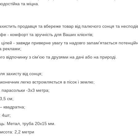
 водостійка та міцна.
 захистить продавця та вбереже товар від палючого сонця та несподі
афе - комфорт та зручність для Ваших клієнтів;
цілей - завжди приверне увагу та надовго запам'ятається потенці
а реклами;
о відпочинку з сім'єю та друзями на дачі або на природі.
я захисту від сонця;
конечник легко встромляється в пісок і землю;
 парасольки -3х3 метра;
3,5 см;
– квадратна;
: 4шт;
ць: Метал, труба 20х15 мм.
исота: 2,2 метри