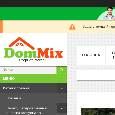
Зараз у компанії не
Т
ГОЛОВНА
Інтернет- магазин
Каталог товарів
Новинки
Намет, шатер-гармошка,
палатка розсувна та