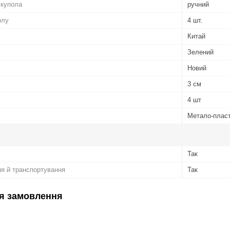
 купола
ручний
олу
4 шт.
Китай
Зелений
Новий
3 см
4 шт
Метало-плас
Так
ня й транспортування
Так
я замовлення