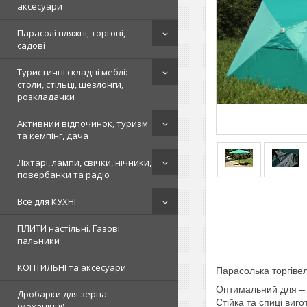
аксесуари
Парасолі пляжні, торгові,
садові
Туристичні складні меблі:
столи, стільці, шезлонги,
розкладачки
Активний відпочинок, туризм
та кемпінг, дача
Ліхтарі, лампи, свічки, нічники,
повербанки та радіо
Все для КУХНІ
ПЛИТИ настільні. Газові
пальники
КОПТИЛЬНІ та аксесуари
Парасолька торгіве
Оптимальний для – к
Дробарки для зерна
Стійка та спиці виг
(механічні)