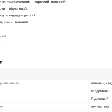
и за призначенням – торговий, пляжний;
вки – підлоговий;
иття купола – ручний;
й, синій, зелений
 шт.;
л
и
призначенням
пляжний, сад
квадратний
Підлоговий
ки
центральна