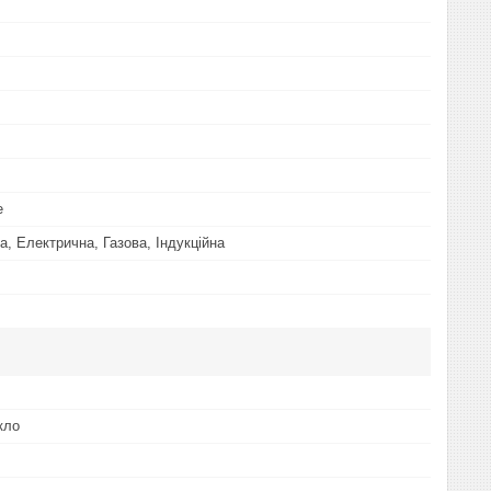
е
а, Електрична, Газова, Індукційна
кло