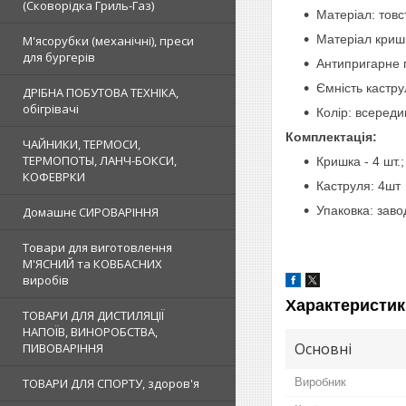
(Сковорідка Гриль-Газ)
Матеріал: товс
Матеріал криш
М'ясорубки (механічні), преси
для бургерів
Антипригарне г
Ємність каструль
ДРІБНА ПОБУТОВА ТЕХНІКА,
обігрівачі
Колір: всередин
Комплектація:
ЧАЙНИКИ, ТЕРМОСИ,
ТЕРМОПОТЫ, ЛАНЧ-БОКСИ,
Кришка - 4 шт.;
КОФЕВРКИ
Каструля: 4шт
Упаковка: заво
Домашнє СИРОВАРІННЯ
Товари для виготовлення
М'ЯСНИЙ та КОВБАСНИХ
виробів
Характеристик
ТОВАРИ ДЛЯ ДИСТИЛЯЦІЇ
НАПОЇВ, ВИНОРОБСТВА,
Основні
ПИВОВАРІННЯ
ТОВАРИ ДЛЯ СПОРТУ, здоров'я
Виробник