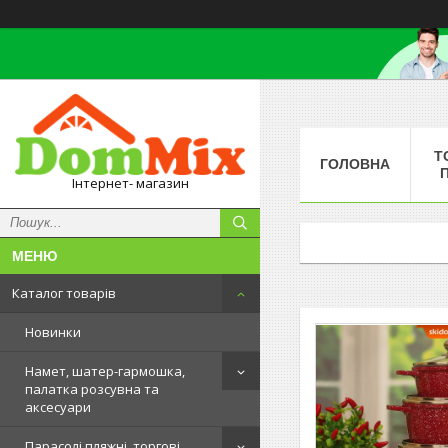
Т
ГОЛОВНА
Інтернет- магазин
Каталог товарів
Новинки
Намет, шатер-гармошка,
палатка розсувна та
аксесуари
Парасолі пляжні, торгові,