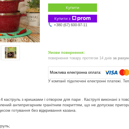
Купити
Купити з
+380 (67) 600-97-11
повернення товару протягом 14 днів
за раху
У компанії підключені електронні платежі. Те
 4 каструль з кришками і отвором для пари . Каструлі виконані з товс
блений антипригарним гранітним покриттям, що не допускає пригор
цесом готування без відкривання казана.
труль;