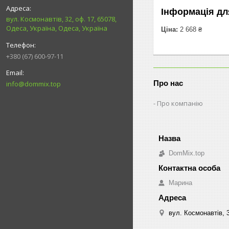
Інформація дл
вул. Космонавтів, 32, оф. 17, 65078,
Одеса, Україна, Одеса, Україна
Ціна:
2 668 ₴
+380 (67) 600-97-11
Про нас
info@dommix.top
Про компанію
DomMix.top
Марина
вул. Космонавтів, 