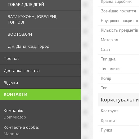
Країна виробник
ТОВАРИ ДЛЯ ДІТЕЙ
Зовнішнє покриття
ВАГИ КУХОННІ, ЮВЕЛІРНІ,
Внутрішнє покриття
ТОРГОВІ
Кількість предметів
ЗООТОВАРИ
Матеріал
Дім, Дача, Сад, Город
Стан
Про нас
Тип дна
Тип плити
Доставка і оплата
Колір
Відгуки
Тип
КОНТАКТИ
Користувальни
Каструля
DomMix.top
Кришки
Ручки
Марина