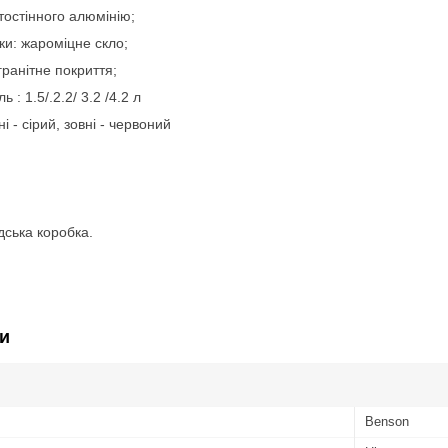
тостінного алюмінію;
ки: жароміцне скло;
ранітне покриття;
 : 1.5/.2.2/ 3.2 /4.2 л
і - сірий, зовні - червоний
дська коробка.
и
Benson