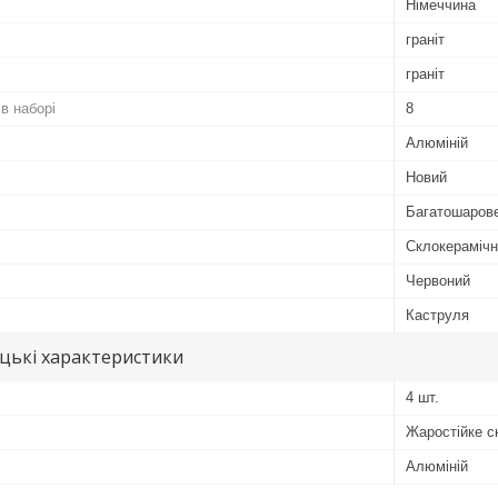
Німеччина
граніт
граніт
 в наборі
8
Алюміній
Новий
Багатошаров
Склокерамічн
Червоний
Каструля
цькі характеристики
4 шт.
Жаростійке с
Алюміній