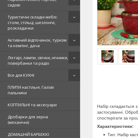
садові
Туристичні складні меблі:
столи, стільці, шезлонги,
розкладачки
Активний відпочинок, туризм
та кемпінг, дача
Ліхтарі, лампи, свічки, нічники,
повербанки та радіо
Все для КУХНІ
ПЛИТИ настільні. Газові
пальники
КОПТИЛЬНІ та аксесуари
Набір складається з
застосуванні. Обро
Дробарки для зерна
спостерігати за про
(механічні)
Характеристики:
ДОМАШНІЙ БАРБЕКЮ
Тип: Набір кас