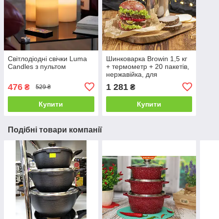
Світлодіодні свічки Luma
Шинковарка Browin 1,5 кг
Candles з пультом
+ термометр + 20 пакетів,
нержавійка, для
домашньої шинки
476
1 281
₴
₴
529 ₴
Купити
Купити
Подібні товари компанії