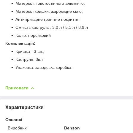
Матеріал: товстостінного алюмінію;
Матеріал кришки: жароміцне скло;
Антипригарне гранітне покриття;
Ємність каструль : 3,0 л / 5,1 л / 8,9 л
Колір: персиковий
Комплектація:
Кришка - 3 шт.;
Каструля: 3шт
Упаковка: заводська коробка.
Приховати
Характеристики
Основні
Виробник
Benson