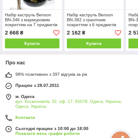
Набір каструль Benson
Набір каструль Benson
Набі
BN-346 з мармуровим
BN-382 з гранітним
BN-3
покриттям на 7 предметів
покриттям з 6 предметів
покр
2 668
2 162
2 5
₴
₴
Купити
Купити
Про нас
98% позитивних з 397 відгуків за рік
Працює з 28.07.2011
м. Одеса
вул. Космонавтів, 32, оф. 17, 65078, Одеса, Україна,
Одеса, Україна
Контакти
Сьогодні працює з 10:00 до 18:00
Показати весь графік роботи