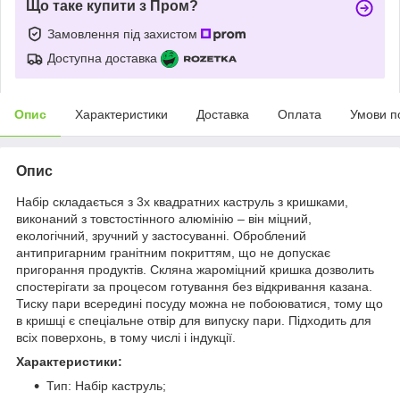
Що таке купити з Пром?
Замовлення під захистом
Доступна доставка
Опис
Характеристики
Доставка
Оплата
Умови п
Опис
Набір складається з 3х квадратних каструль з кришками,
виконаний з товстостінного алюмінію – він міцний,
екологічний, зручний у застосуванні. Оброблений
антипригарним гранітним покриттям, що не допускає
пригорання продуктів. Скляна жароміцний кришка дозволить
спостерігати за процесом готування без відкривання казана.
Тиску пари всередині посуду можна не побоюватися, тому що
в кришці є спеціальне отвір для випуску пари. Підходить для
всіх поверхонь, в тому числі і індукції.
Характеристики:
Тип: Набір каструль;