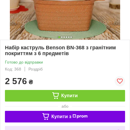
Набір каструль Benson BN-368 з гранітним
покриттям з 6 предметів
Готово до відправки
Код: 368
Роздріб
2 576
₴
Купити
або
Купити з