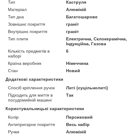
Тип
Каструля
Матеріал
Алюміній
Тип дна
Багатошарове
Зовнішнє покриття
граніт
Внутрішнє покриття
граніт
Тип плити
Електрична, Склокерамічна,
Індукційна, Газова
Кількість предметів в
6
наборі
Країна виробник
Німеччина
Стан
Новий
Додаткові характеристики
Спосіб кріплення ручок
Литі (суцільнолиті)
Підходить для миття в
Так
посудомийній машині
Користувальницькі характеристики
Колір
Персиковий
Антипригарне покриття
Весь набір
Ручки
Алюміній