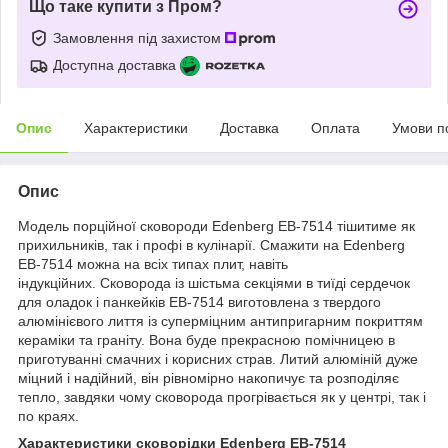
Що таке купити з Пром?
Замовлення під захистом
Доступна доставка
Опис
Характеристики
Доставка
Оплата
Умови п
Опис
Модель порційної сковороди Edenberg EB-7514 тішитиме як
прихильників, так і профі в кулінарії. Смажити на Edenberg
EB-7514 можна на всіх типах плит, навіть
індукційних. Сковорода із шістьма секціями в тиїді сердечок
для оладок і панкейків EB-7514 виготовлена з твердого
алюмінієвого лиття із суперміцним антипригарним покриттям
кераміки та граніту. Вона буде прекрасною помічницею в
приготуванні смачних і корисних страв. Литий алюміній дуже
міцний і надійний, він рівномірно накопичує та розподіляє
тепло, завдяки чому сковорода прогрівається як у центрі, так і
по краях.
Характеристики сковорідки Edenberg EB-7514