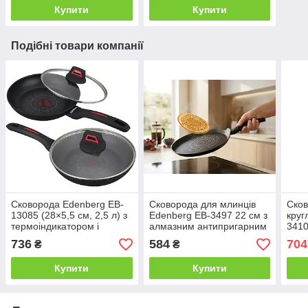
Купити
Купити
Подібні товари компанії
Сковорода Edenberg EB-
Сковорода для млинців
Сков
13085 (28×5,5 см, 2,5 л) з
Edenberg EB-3497 22 см з
круг
термоіндикатором і
алмазним антипригарним
3410
скляною кришкою
покриттям
знім
736
584
704
₴
₴
Купити
Купити