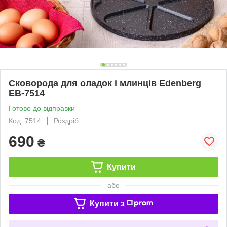
Сковорода для оладок і млинців Edenberg
EB-7514
Готово до відправки
Код: 7514
Роздріб
690
₴
Купити
або
Купити з