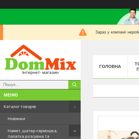
Зараз у компанії нероб
Т
ГОЛОВНА
Інтернет- магазин
Каталог товарів
Новинки
Намет, шатер-гармошка,
палатка розсувна та