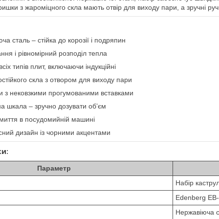
ришки з жароміцного скла мають отвір для виходу пари, а зручні руч
ча сталь – стійка до корозії і подряпин
ння і рівномірний розподіл тепла
сіх типів плит, включаючи індукційні
стійкого скла з отвором для виходу пари
ки з нековзкими прогумованими вставками
а шкала – зручно дозувати обʼєм
 миття в посудомийній машині
сний дизайн із чорними акцентами
ки:
Параметр
Набір кастру
Edenberg EB
Нержавіюча 