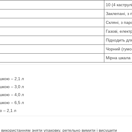
10 (4 каструл
Заклепані, з
Скляні, з па
Газові, електр
Підходить д
Чорний (гумов
Мірна шкала
шкою – 2,1 л
шкою – 3,0 л
шкою – 4,0 л
шкою – 6,5 л
 – 2,1 л
використанням зняти упаковку, ретельно вимити і висушити