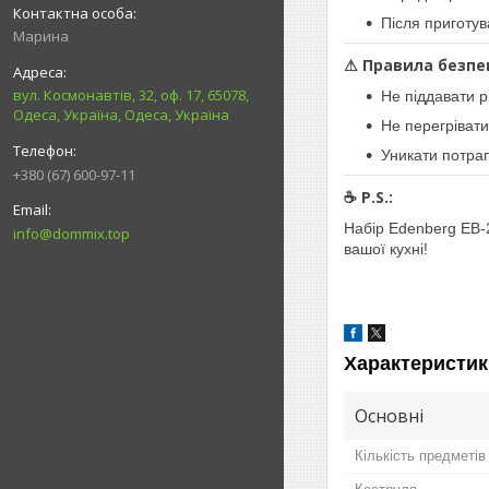
Після приготув
Марина
⚠ Правила безпе
вул. Космонавтів, 32, оф. 17, 65078,
Не піддавати 
Одеса, Україна, Одеса, Україна
Не перегрівати
Уникати потра
+380 (67) 600-97-11
☕ P.S.:
Набір Edenberg EB-
info@dommix.top
вашої кухні!
Характеристик
Основні
Кількість предметів