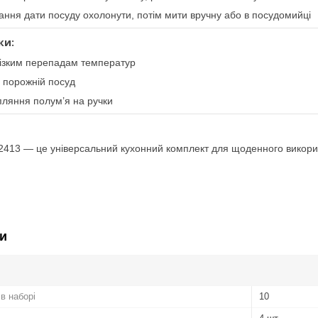
ання дати посуду охолонути, потім мити вручну або в посудомийці
ки:
різким перепадам температур
 порожній посуд
пляння полум’я на ручки
2413 — це універсальний кухонний комплект для щоденного викорис
и
 в наборі
10