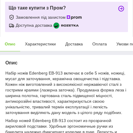
Що таке купити з Пром?
Замовлення під захистом
Доступна доставка
Опис
Характеристики
Доставка
Оплата
Умови п
Опис
Набір ножів Edenberg EB-913 включає в себе 5 ножів, ножиці,
мусат для заточування, керамічна овощечистка і підставка.
Кожен ніж виготовлений з високоякісної нержавіючої сталі з
гострими краями (лазерна заточка). Продумана форма леза і
ширина полотна, гартована сталь підвищеної міцності,
антикорозійні властивості, характеризується своєю
унікальністю, тривалий термін експлуатації і легкість
заточування виділяють дану модель з цілого ряду подібних.
Набор ножей Edenberg EB-913 состоит из прозрачной
акриловой подставки. Удобные эргономичные ручки из
бакелита надежно фиксируют изделие в руке. Легкость и