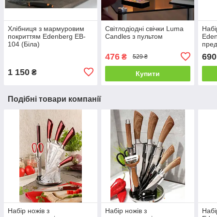
Хлібниця з мармуровим
Світлодіодні свічки Luma
Набі
покриттям Edenberg EB-
Candles з пультом
Eden
104 (Біла)
пред
476
690
₴
529 ₴
1 150
₴
Купити
Подібні товари компанії
Набір ножів з
Набір ножів з
Набі