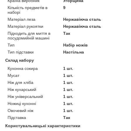
Країна виробник
Угорщина
Кількість предметів в
9
наборі
Матеріал леза
Нержавіюча сталь
Матеріал рукоятки
Нержавіюча сталь
Підходить для миття в
Так
посудомийній машині
Тип
Набір ножів
Тип підставки
Настільна
Склад набору
Кухонна сокира
1 шт.
Мусат
1 шт.
Ніж для хліба
1 шт.
Ніж кухарський
1 шт.
Ніж універсальний
1 шт.
Ножиці кухонні
1 шт.
Овочевий ніж
1 шт.
Підставка
Так
Користувальницькі характеристики