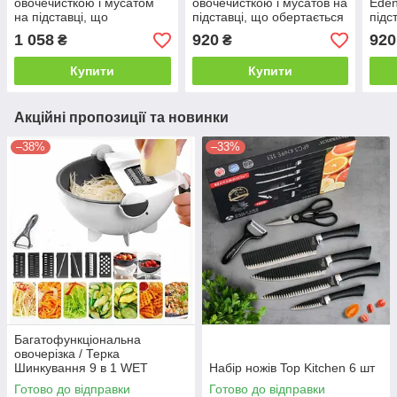
овочечисткою і мусатом
овочечисткою і мусатов на
Eden
на підставці, що
підставці, що обертається
підс
обертається Edenberg EB-
Edenberg EB-913 - 9 пр
17 п
1 058
920
920
₴
₴
3616 — 9 пр-червоний
Купити
Купити
Акційні пропозиції та новинки
–38%
–33%
Багатофункціональна
овочерізка / Терка
Шинкування 9 в 1 WET
Набір ножів Top Kitchen 6 шт
BASKET
Готово до відправки
Готово до відправки