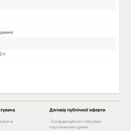
єднання
,2 л
стувача
Договір публічної оферти
стувача
Конфіденційності обробки
персональних даних