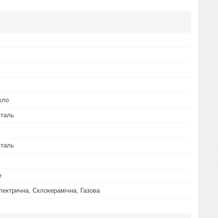
кло
сталь
сталь
е
Електрична, Склокерамічна, Газова