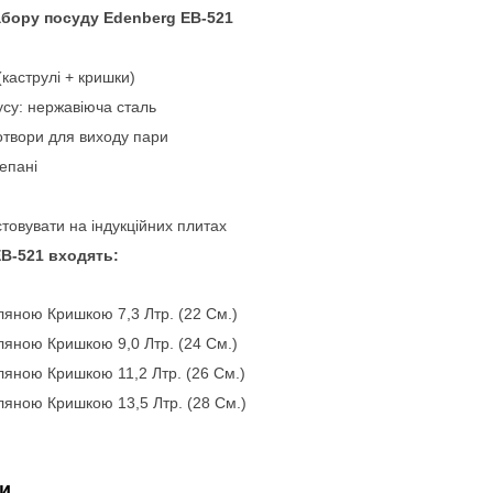
абору посуду Edenberg EB-521
 (каструлі + кришки)
усу: нержавіюча сталь
отвори для виходу пари
лепані
товувати на індукційних плитах
EB-521 входять:
ляною Кришкою 7,3 Лтр. (22 См.)
ляною Кришкою 9,0 Лтр. (24 См.)
ляною Кришкою 11,2 Лтр. (26 См.)
ляною Кришкою 13,5 Лтр. (28 См.)
и