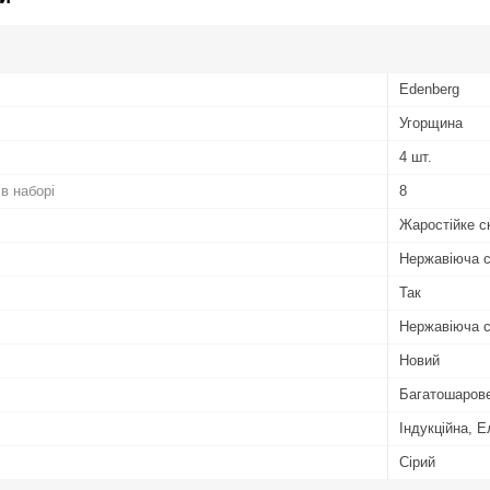
Edenberg
Угорщина
4 шт.
 в наборі
8
Жаростійке с
Нержавіюча 
Так
Нержавіюча 
Новий
Багатошаров
Індукційна, 
Сірий