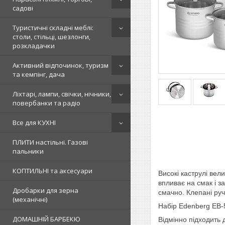
садові
Туристичні складні меблі:
столи, стільці, шезлонги,
розкладачки
Активний відпочинок, туризм
та кемпінг, дача
Ліхтарі, лампи, свічки, нічники,
повербанки та радіо
Все для КУХНІ
ПЛИТИ настільні. Газові
пальники
КОПТИЛЬНІ та аксесуари
Високі каструлі вел
впливає на смак і з
Дробарки для зерна
смачно. Клепані руч
(механічні)
Набір Edenberg EB-5
ДОМАШНІЙ БАРБЕКЮ
Відмінно підходить 