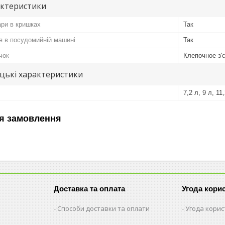
актеристики
ари в кришках
Так
я в посудомийній машині
Так
чок
Клепочное з'
цькі характеристики
7,2 л, 9 л, 11
я замовлення
Доставка та оплата
Угода кори
Способи доставки та оплати
Угода кори