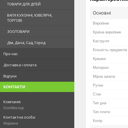
ТОВАРИ ДЛЯ ДІТЕЙ
Основні
ВАГИ КУХОННІ, ЮВЕЛІРНІ,
ТОРГОВІ
Виробник
ЗООТОВАРИ
Країна виробник
Каструля
Дім, Дача, Сад, Город
Кількість предметів
Про нас
Кришки
Доставка і оплата
Матеріал
Відгуки
Мірна шкала
Ручки
КОНТАКТИ
Стан
Тип дна
DomMix.top
Тип плити
Колір
Марина