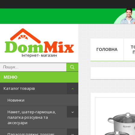
Т
ГОЛОВНА
Інтернет- магазин
Каталог товарів
Новинки
Намет, шатер-гармошка,
палатка розсувна та
аксесуари
Парасолі пляжні, торгові,