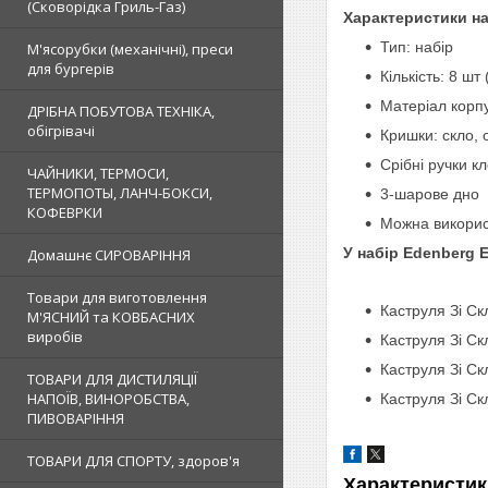
(Сковорідка Гриль-Газ)
Характеристики н
Тип: набір
М'ясорубки (механічні), преси
для бургерів
Кількість: 8 шт
Матеріал корп
ДРІБНА ПОБУТОВА ТЕХНІКА,
обігрівачі
Кришки: скло, 
Срібні ручки к
ЧАЙНИКИ, ТЕРМОСИ,
ТЕРМОПОТЫ, ЛАНЧ-БОКСИ,
3-шарове дно
КОФЕВРКИ
Можна викорис
У набір Edenberg 
Домашнє СИРОВАРІННЯ
Товари для виготовлення
Каструля Зі Ск
М'ЯСНИЙ та КОВБАСНИХ
виробів
Каструля Зі Ск
Каструля Зі Ск
ТОВАРИ ДЛЯ ДИСТИЛЯЦІЇ
НАПОЇВ, ВИНОРОБСТВА,
Каструля Зі Ск
ПИВОВАРІННЯ
ТОВАРИ ДЛЯ СПОРТУ, здоров'я
Характеристик