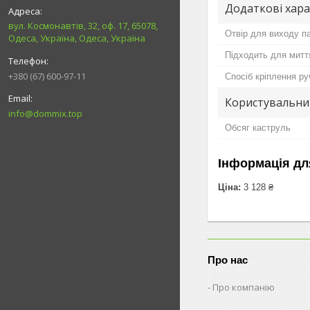
Додаткові хар
вул. Космонавтів, 32, оф. 17, 65078,
Отвір для виходу п
Одеса, Україна, Одеса, Україна
Підходить для митт
+380 (67) 600-97-11
Спосіб кріплення ру
Користувальни
info@dommix.top
Обсяг каструль
Інформація дл
Ціна:
3 128 ₴
Про нас
Про компанію