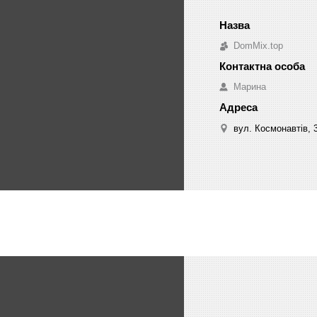
DomMix.top
Марина
вул. Космонавтів, 