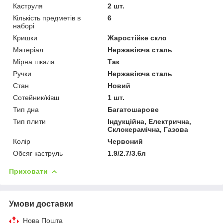
Каструля
2 шт.
Кількість предметів в
6
наборі
Кришки
Жаростійке скло
Матеріал
Нержавіюча сталь
Мірна шкала
Так
Ручки
Нержавіюча сталь
Стан
Новий
Сотейник/ківш
1 шт.
Тип дна
Багатошарове
Тип плити
Індукційна, Електрична,
Склокерамічна, Газова
Колір
Червоний
Обсяг каструль
1.9/2.7/3.6л
Приховати
Умови доставки
Нова Пошта