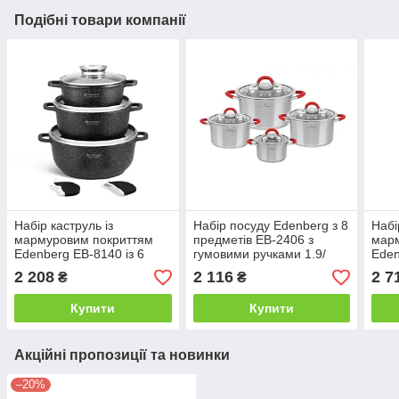
Подібні товари компанії
Набір каструль із
Набір посуду Edenberg з 8
Набі
мармуровим покриттям
предметів EB-2406 з
мар
Edenberg EB-8140 із 6
гумовими ручками 1.9/
Eden
предметів ( 2.3/4.5/6.8 л)
2.7/ 3.6/ 6,1 л
пред
2 208
2 116
2 7
₴
₴
л)
Купити
Купити
Акційні пропозиції та новинки
–20%