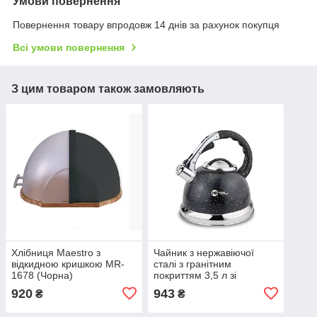
Умови повернення
Повернення товару впродовж 14 днів за рахунок покупця
Всі умови повернення
З цим товаром також замовляють
Хлібниця Maestro з
Чайник з нержавіючої
відкидною кришкою MR-
сталі з гранітним
1678 (Чорна)
покриттям 3,5 л зі
свистком Higer Kitchen ZP-
920
943
₴
₴
021 Чорний