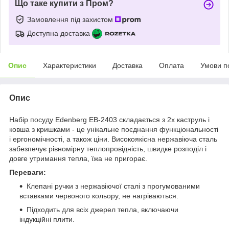
Що таке купити з Пром?
Замовлення під захистом
Доступна доставка
Опис
Характеристики
Доставка
Оплата
Умови п
Опис
Набір посуду Edenberg EB-2403 складається з 2х каструль і
ковша з кришками - це унікальне поєднання функціональності
і ергономічності, а також ціни. Високоякісна нержавіюча сталь
забезпечує рівномірну теплопровідність, швидке розподіл і
довге утримання тепла, їжа не пригорає.
Переваги:
Клепані ручки з нержавіючої сталі з прогумованими
вставками червоного кольору, не нагріваються.
Підходить для всіх джерел тепла, включаючи
індукційні плити.