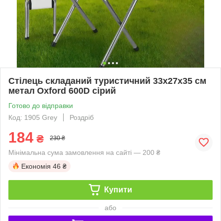
Стілець складаний туристичний 33x27x35 см
метал Oxford 600D сірий
Готово до відправки
Код: 1905 Grey
Роздріб
184
₴
230 ₴
Мінімальна сума замовлення на сайті — 200 ₴
Економія
46 ₴
Купити
або