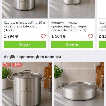
Каструля професійна 10 л
Каструля низька
Каст
нерж. сталь Edenberg
професійна 10 л нерж.
проф
(3771)
сталь Edenberg (3761)
стал
1 794
1 564
2 1
₴
₴
Купити
Купити
Акційні пропозиції та новинки
Топ
–10%