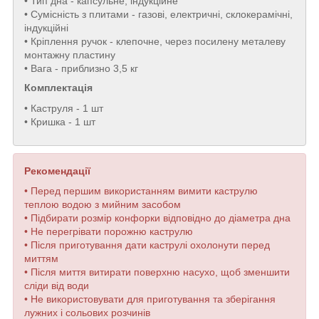
• Тип дна - капсульне, індукційне
• Сумісність з плитами - газові, електричні, склокерамічні,
індукційні
• Кріплення ручок - клепочне, через посилену металеву
монтажну пластину
• Вага - приблизно 3,5 кг
Комплектація
• Каструля - 1 шт
• Кришка - 1 шт
Рекомендації
• Перед першим використанням вимити каструлю
теплою водою з мийним засобом
• Підбирати розмір конфорки відповідно до діаметра дна
• Не перегрівати порожню каструлю
• Після приготування дати каструлі охолонути перед
миттям
• Після миття витирати поверхню насухо, щоб зменшити
сліди від води
• Не використовувати для приготування та зберігання
лужних і сольових розчинів