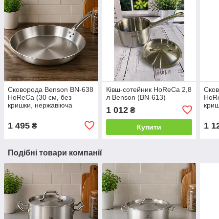
Сковорода Benson BN-638
Ківш-сотейник HoReCa 2,8
Сков
HoReCa (30 см, без
л Benson (BN-613)
HoRe
кришки, нержавіюча
криш
1 012
₴
сталь)
стал
1 495
1 1
₴
Купити
Подібні товари компанії