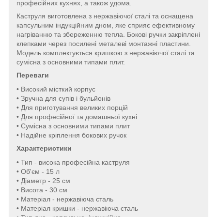
професійних кухнях, а також удома.
Каструля виготовлена з нержавіючої сталі та оснащена
капсульним індукційним дном, яке сприяє ефективному
нагріванню та збереженню тепла. Бокові ручки закріплені
клепками через посилені металеві монтажні пластини.
Модель комплектується кришкою з нержавіючої сталі та
сумісна з основними типами плит.
Переваги
• Високий місткий корпус
• Зручна для супів і бульйонів
• Для приготування великих порцій
• Для професійної та домашньої кухні
• Сумісна з основними типами плит
• Надійне кріплення бокових ручок
Характеристики
• Тип - висока професійна каструля
• Об'єм - 15 л
• Діаметр - 25 см
• Висота - 30 см
• Матеріал - нержавіюча сталь
• Матеріал кришки - нержавіюча сталь