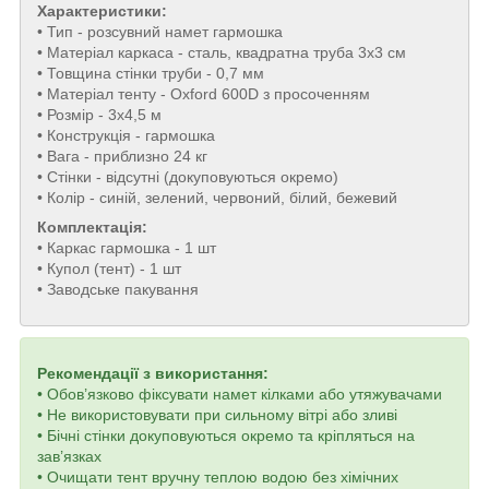
Характеристики:
• Тип - розсувний намет гармошка
• Матеріал каркаса - сталь, квадратна труба 3x3 см
• Товщина стінки труби - 0,7 мм
• Матеріал тенту - Oxford 600D з просоченням
• Розмір - 3х4,5 м
• Конструкція - гармошка
• Вага - приблизно 24 кг
• Стінки - відсутні (докуповуються окремо)
• Колір - синій, зелений, червоний, білий, бежевий
Комплектація:
• Каркас гармошка - 1 шт
• Купол (тент) - 1 шт
• Заводське пакування
Рекомендації з використання:
• Обов’язково фіксувати намет кілками або утяжувачами
• Не використовувати при сильному вітрі або зливі
• Бічні стінки докуповуються окремо та кріпляться на
зав’язках
• Очищати тент вручну теплою водою без хімічних