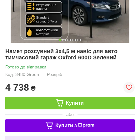
Намет розсувний 3х4,5 м навіс для авто
тимчасовий гараж Oxford 600D Зелений
Готово до відправки
Код: 3480 Green
Роздріб
4 738
₴
Купити
або
Купити з