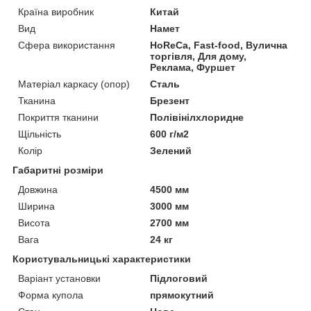
Країна виробник
Китай
Вид
Намет
Сфера використання
HoReCa, Fast-food, Вулична
торгівля, Для дому,
Реклама, Фуршет
Матеріал каркасу (опор)
Сталь
Тканина
Брезент
Покриття тканини
Полівінілхлоридне
Щільність
600 г/м2
Колір
Зелений
Габаритні розміри
Довжина
4500 мм
Ширина
3000 мм
Висота
2700 мм
Вага
24 кг
Користувальницькі характеристики
Варіант установки
Підлоговий
Форма купола
прямокутний