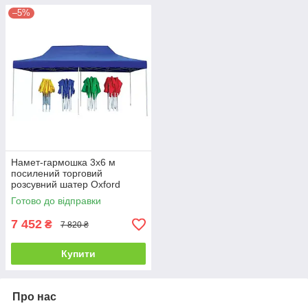
–5%
Намет-гармошка 3х6 м
посилений торговий
розсувний шатер Oxford
800D каркас 30х30 мм
Готово до відправки
7 452
₴
7 820 ₴
Купити
Про нас