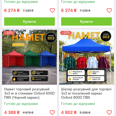
Готово до відправки
Готово до відправки
6 274
6 274
₴
₴
7 130 ₴
7 130 ₴
Купити
Купити
–10%
–10%
Намет торговий розсувний
Шатер розсувний для торгівлі
3х3 м зі стінками Oxford 600D
3х3 м посилений каркас
ПВХ (Чорний каркас)
Oxford 800D ПВХ
Готово до відправки
Готово до відправки
4 388
4 802
₴
₴
4 876 ₴
5 336 ₴