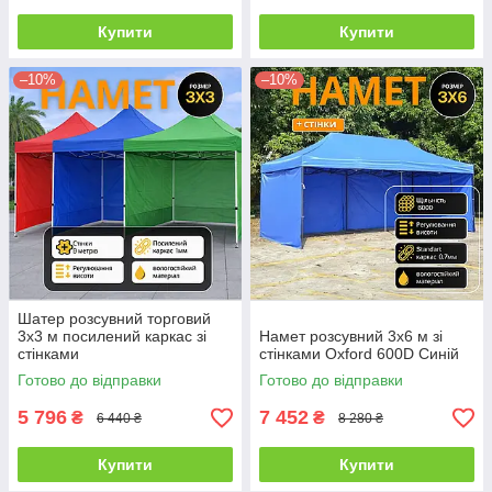
Купити
Купити
–10%
–10%
Шатер розсувний торговий
3х3 м посилений каркас зі
Намет розсувний 3х6 м зі
стінками
стінками Oxford 600D Синій
Готово до відправки
Готово до відправки
5 796
7 452
₴
₴
6 440 ₴
8 280 ₴
Купити
Купити