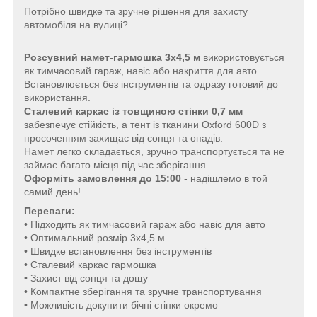
Потрібно швидке та зручне рішення для захисту
автомобіля на вулиці?
Розсувний намет-гармошка 3х4,5 м
використовується
як тимчасовий гараж, навіс або накриття для авто.
Встановлюється без інструментів та одразу готовий до
використання.
Сталевий каркас із товщиною стінки 0,7 мм
забезпечує стійкість, а тент із тканини Oxford 600D з
просоченням захищає від сонця та опадів.
Намет легко складається, зручно транспортується та не
займає багато місця під час зберігання.
Оформіть замовлення до 15:00
- надішлемо в той
самий день!
Переваги:
• Підходить як тимчасовий гараж або навіс для авто
• Оптимальний розмір 3х4,5 м
• Швидке встановлення без інструментів
• Сталевий каркас гармошка
• Захист від сонця та дощу
• Компактне зберігання та зручне транспортування
• Можливість докупити бічні стінки окремо