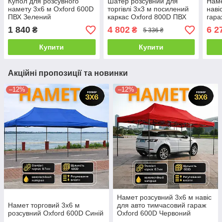
Купол для розсувного
Шатер розсувний для
Наме
намету 3х6 м Oxford 600D
торгівлі 3х3 м посилений
наві
ПВХ Зелений
каркас Oxford 800D ПВХ
гара
Чер
1 840
4 802
6 2
₴
₴
5 336 ₴
Купити
Купити
Акційні пропозиції та новинки
–12%
–12%
Намет розсувний 3х6 м навіс
Намет торговий 3х6 м
для авто тимчасовий гараж
розсувний Oxford 600D Синій
Oxford 600D Червоний