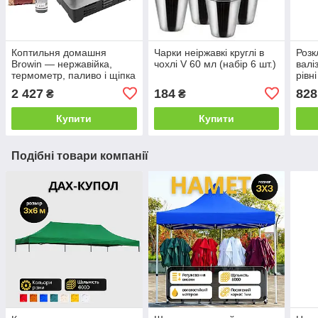
Коптильня домашня
Чарки неіржавкі круглі в
Розк
Browin — нержавійка,
чохлі V 60 мл (набір 6 шт.)
валі
термометр, паливо і щіпка
рівн
в комплекті
2 427
184
828
₴
₴
Купити
Купити
Подібні товари компанії