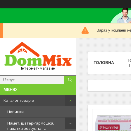
Зараз у компанії н
Т
ГОЛОВНА
Інтернет- магазин
Каталог товарів
Новинки
Намет, шатер-гармошка,
палатка розсувна та