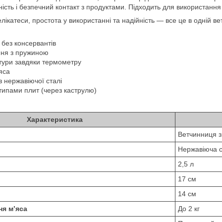
ність і безпечний контакт з продуктами. Підходить для використання 
лікатеси, простота у використанні та надійність — все це в одній ве
 без консервантів
ння з пружиною
тури завдяки термометру
’яса
з нержавіючої сталі
а типами плит (через каструлю)
Характеристика
Ветчинниця 
Нержавіюча 
2,5 л
17 см
14 см
ня м’яса
До 2 кг