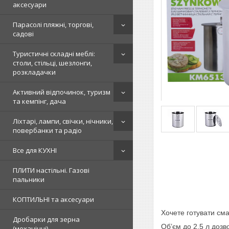
аксесуари
Парасолі пляжні, торгові,
садові
Туристичні складні меблі:
столи, стільці, шезлонги,
розкладачки
Активний відпочинок, туризм
та кемпінг, дача
Ліхтарі, лампи, свічки, нічники,
повербанки та радіо
Все для КУХНІ
ПЛИТИ настільні. Газові
пальники
КОПТИЛЬНІ та аксесуари
Хочете готувати см
Дробарки для зерна
Об’єм до 2,5 л дозв
(механічні)