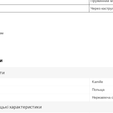
Пружинний м
Через кастру
зм
и
ути
Kamille
Польща
Нержавіюча 
цькі характеристики