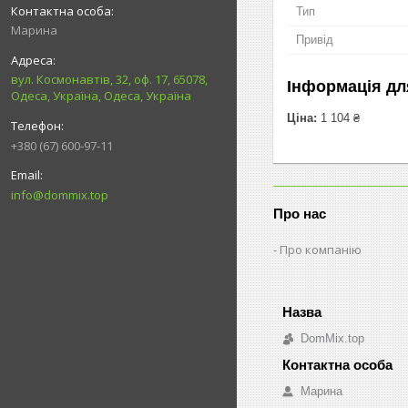
Тип
Марина
Привід
вул. Космонавтів, 32, оф. 17, 65078,
Інформація дл
Одеса, Україна, Одеса, Україна
Ціна:
1 104 ₴
+380 (67) 600-97-11
info@dommix.top
Про нас
Про компанію
DomMix.top
Марина