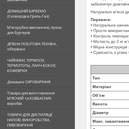
забезпечує довговіч
ДОМАШНІЙ БАРБЕКЮ
Натуральні м’ясні де
(Сковорідка Гриль-Газ)
Переваги:
• Натуральна шинка
М'ясорубки (механічні), преси
• Просте використа
для бургерів
• Контроль темпера
• Місткість до 2 кг м
ДРІБНА ПОБУТОВА ТЕХНІКА,
• Міцна конструкція 
обігрівачі
• Сумісність з усім
ЧАЙНИКИ, ТЕРМОСИ,
ТЕРМОПОТЫ, ЛАНЧ-БОКСИ,
КОФЕВРКИ
Тип
Домашнє СИРОВАРІННЯ
Матеріал
Товари для виготовлення
Об’єм
М'ЯСНИЙ та КОВБАСНИХ
виробів
Висота
Діаметр
ТОВАРИ ДЛЯ ДИСТИЛЯЦІЇ
НАПОЇВ, ВИНОРОБСТВА,
Макс. завантажен
ПИВОВАРІННЯ