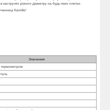
в каструлях різного діаметру на будь-яких плитах.
тчинниці Kamille!
Значення
з термометром
сталь