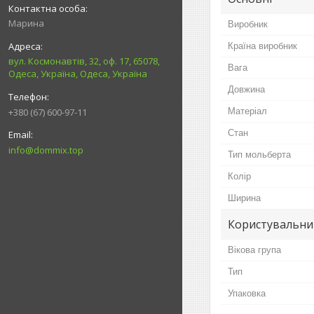
Марина
Виробник
Країна виробник
вул. Космонавтів, 32, оф. 17, 65078,
Вага
Одеса, Україна, Одеса, Україна
Довжина
+380 (67) 600-97-11
Матеріал
Стан
info@dommix.top
Тип мольберта
Колір
Ширина
Користувальни
Вікова група
Тип
Упаковка