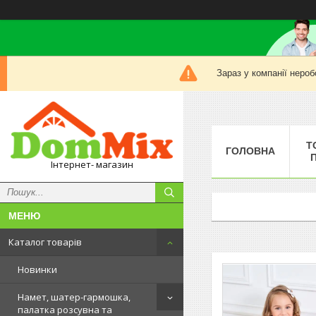
Зараз у компанії нероб
Т
ГОЛОВНА
Інтернет- магазин
Каталог товарів
Новинки
Намет, шатер-гармошка,
палатка розсувна та