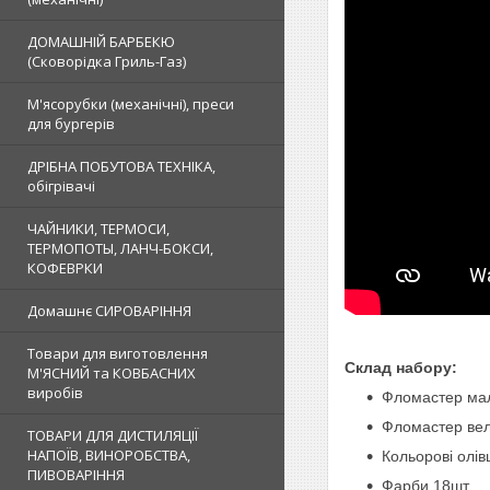
ДОМАШНІЙ БАРБЕКЮ
(Сковорідка Гриль-Газ)
М'ясорубки (механічні), преси
для бургерів
ДРІБНА ПОБУТОВА ТЕХНІКА,
обігрівачі
ЧАЙНИКИ, ТЕРМОСИ,
ТЕРМОПОТЫ, ЛАНЧ-БОКСИ,
КОФЕВРКИ
Домашнє СИРОВАРІННЯ
Товари для виготовлення
Склад набору:
М'ЯСНИЙ та КОВБАСНИХ
виробів
Фломастер мал
Фломастер вел
ТОВАРИ ДЛЯ ДИСТИЛЯЦІЇ
НАПОЇВ, ВИНОРОБСТВА,
Кольорові олівц
ПИВОВАРІННЯ
Фарби 18шт.