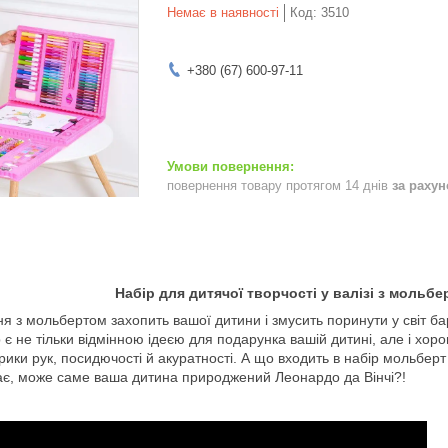
Немає в наявності
Код:
3510
+380 (67) 600-97-11
повернення товару протягом 14 днів
за раху
Набір для дитячої творчості у валізі з мольбе
 з мольбертом захопить вашої дитини і змусить поринути у світ барв
 є не тільки відмінною ідеєю для подарунка вашій дитині, але і х
рики рук, посидючості й акуратності. А що входить в набір мольберт
ає, може саме ваша дитина природжений Леонардо да Вінчі?!