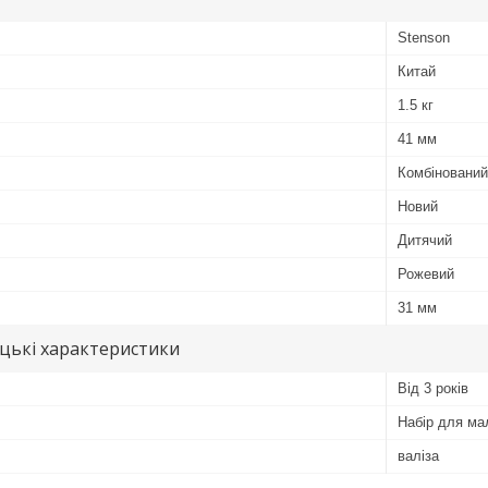
Stenson
Китай
1.5 кг
41 мм
Комбінований
Новий
Дитячий
Рожевий
31 мм
цькі характеристики
Від 3 років
Набір для м
валіза