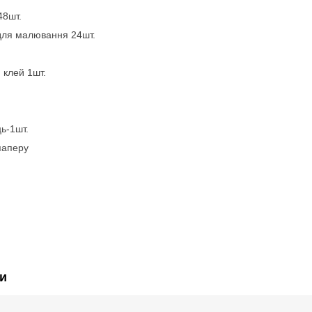
48шт.
 для малювання 24шт.
 клей 1шт.
ь-1шт.
паперу
и