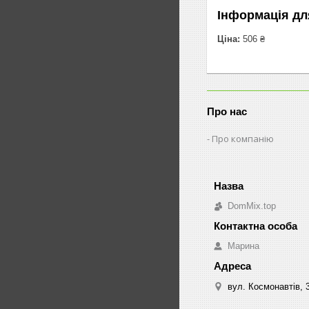
Інформація дл
Ціна:
506 ₴
Про нас
Про компанію
DomMix.top
Марина
вул. Космонавтів, 