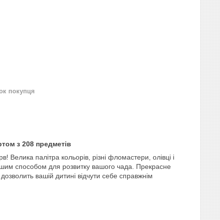
нок покупця
ртом з 208 предметів
! Велика палітра кольорів, різні фломастери, олівці і
орошим способом для розвитку вашого чада. Прекрасне
 дозволить вашій дитині відчути себе справжнім