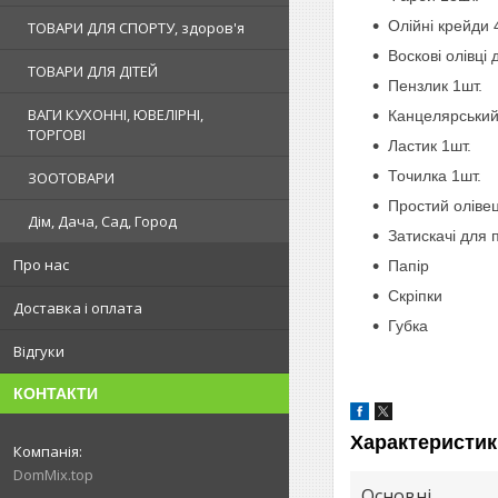
Олійні крейди 
ТОВАРИ ДЛЯ СПОРТУ, здоров'я
Воскові олівці
ТОВАРИ ДЛЯ ДІТЕЙ
Пензлик 1шт.
ВАГИ КУХОННІ, ЮВЕЛІРНІ,
Канцелярський
ТОРГОВІ
Ластик 1шт.
Точилка 1шт.
ЗООТОВАРИ
Простий олівец
Дім, Дача, Сад, Город
Затискачі для 
Про нас
Папір
Скріпки
Доставка і оплата
Губка
Відгуки
КОНТАКТИ
Характеристик
DomMix.top
Основні