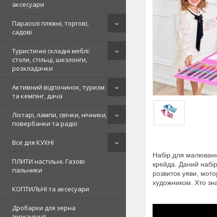
аксесуари
Парасолі пляжні, торгові,
садові
Туристичні складні меблі:
столи, стільці, шезлонги,
розкладачки
Активний відпочинок, туризм
та кемпінг, дача
Ліхтарі, лампи, свічки, нічники,
повербанки та радіо
Все для КУХНІ
Набір для малювання
ПЛИТИ настільні. Газові
крейда. Даний набір
пальники
розвиток уяви, мото
художником. Хто зн
КОПТИЛЬНІ та аксесуари
Дробарки для зерна
(механічні)