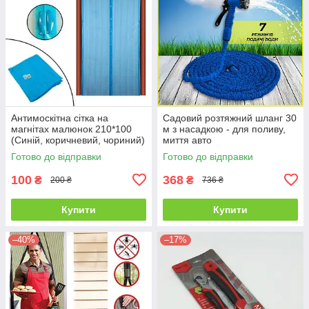
Антимоскітна сітка на
Садовий розтяжний шланг 30
магнітах малюнок 210*100
м з насадкою - для поливу,
(Синій, коричневий, чориний)
миття авто
Готово до відправки
Готово до відправки
100
368
₴
₴
200 ₴
736 ₴
Купити
Купити
–40%
–17%