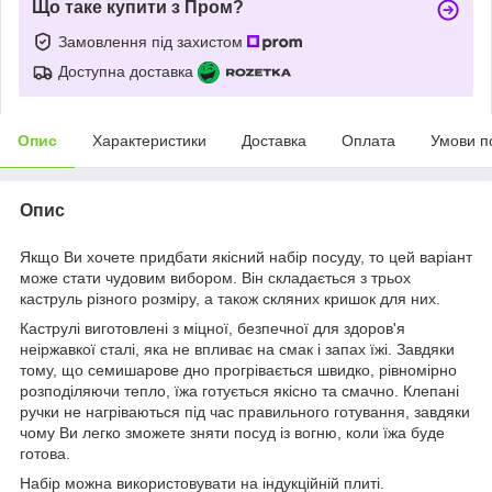
Що таке купити з Пром?
Замовлення під захистом
Доступна доставка
Опис
Характеристики
Доставка
Оплата
Умови п
Опис
Якщо Ви хочете придбати якісний набір посуду, то цей варіант
може стати чудовим вибором. Він складається з трьох
каструль різного розміру, а також скляних кришок для них.
Каструлі виготовлені з міцної, безпечної для здоров'я
неіржавкої сталі, яка не впливає на смак і запах їжі. Завдяки
тому, що семишарове дно прогрівається швидко, рівномірно
розподіляючи тепло, їжа готується якісно та смачно. Клепані
ручки не нагріваються під час правильного готування, завдяки
чому Ви легко зможете зняти посуд із вогню, коли їжа буде
готова.
Набір можна використовувати на індукційній плиті.