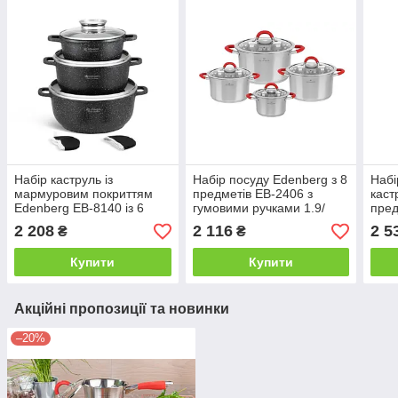
Набір каструль із
Набір посуду Edenberg з 8
Набі
мармуровим покриттям
предметів EB-2406 з
каст
Edenberg EB-8140 із 6
гумовими ручками 1.9/
пред
предметів ( 2.3/4.5/6.8 л)
2.7/ 3.6/ 6,1 л
мар
2 208
2 116
2 5
₴
₴
(EB-
Купити
Купити
Акційні пропозиції та новинки
–20%