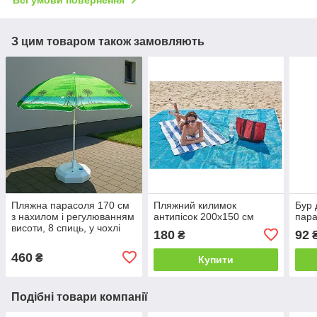
Всі умови повернення
З цим товаром також замовляють
Пляжна парасоля 170 см
Пляжний килимок
Бур 
з нахилом і регулюванням
антипісок 200х150 см
пара
висоти, 8 спиць, у чохлі
180
92
₴
460
₴
Купити
Подібні товари компанії