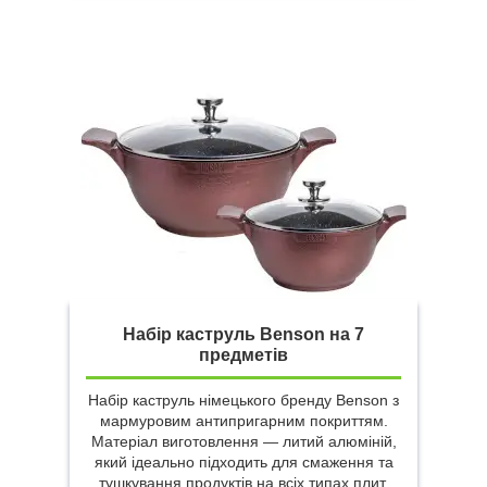
Набір каструль Benson на 7
предметів
Набір каструль німецького бренду Benson з
мармуровим антипригарним покриттям.
Матеріал виготовлення — литий алюміній,
який ідеально підходить для смаження та
тушкування продуктів на всіх типах плит.